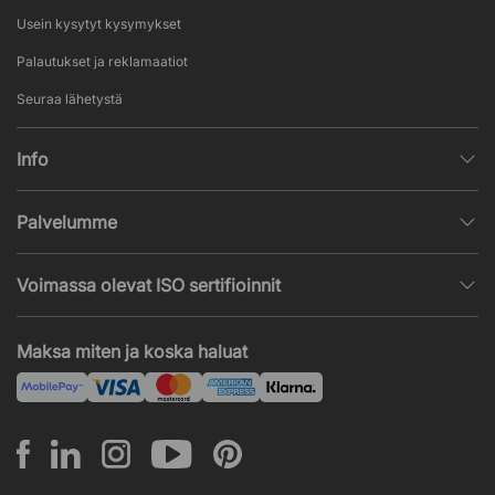
Usein kysytyt kysymykset
Palautukset ja reklamaatiot
Seuraa lähetystä
Info
Henkilötietojen käsittely
Palvelumme
Myyntiehdot
Sisustussuunnittelu
Suosittuja sivuja
Voimassa olevat ISO sertifioinnit
Toimistokalustetarjous
Uutisia ja artikkeleita
ISO 9001
Akustiikka- ja ääniongelmat
Maksa miten ja koska haluat
ISO 14001
Asennus
ISO 45001