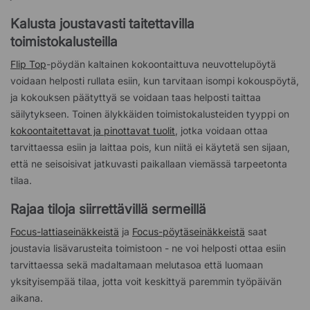
Kalusta joustavasti taitettavilla
toimistokalusteilla
Flip Top
-pöydän kaltainen kokoontaittuva neuvottelupöytä
voidaan helposti rullata esiin, kun tarvitaan isompi kokouspöytä,
ja kokouksen päätyttyä se voidaan taas helposti taittaa
säilytykseen. Toinen älykkäiden toimistokalusteiden tyyppi on
kokoontaitettavat ja pinottavat tuolit
, jotka voidaan ottaa
tarvittaessa esiin ja laittaa pois, kun niitä ei käytetä sen sijaan,
että ne seisoisivat jatkuvasti paikallaan viemässä tarpeetonta
tilaa.
Rajaa tiloja siirrettävillä sermeillä
Focus-lattiaseinäkkeistä
ja
Focus-pöytäseinäkkeistä
saat
joustavia lisävarusteita toimistoon - ne voi helposti ottaa esiin
tarvittaessa sekä madaltamaan melutasoa että luomaan
yksityisempää tilaa, jotta voit keskittyä paremmin työpäivän
aikana.