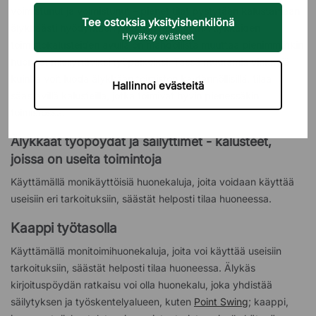
voimistunut ja voimistunut – pienet tilat pystytään kalustamaan
Tee ostoksia yksityishenkilönä
älykkäästi hyödyntäen jokainen neliömetri. Älykkäiden
Hyväksy evästeet
toimistokalusteiden avulla on mahdollista muuttaa pienimmätkin
huoneet miellyttäviksi työpaikoiksi. Tässä muutamia vinkkejä
kuinka voit luoda älykkään toimiston käytännöllisillä, tilaa
Hallinnoi evästeitä
säästävillä kalusteilla, jotka toimivat hyvin pienessäkin
toimistossa.
Älykkäät työpöydät ja säilyttimet - kalusteet,
joissa on useita toimintoja
Käyttämällä monikäyttöisiä huonekaluja, joita voidaan käyttää
useisiin eri tarkoituksiin, säästät helposti tilaa huoneessa.
Kaappi työtasolla
Käyttämällä monitoimihuonekaluja, joita voi käyttää useisiin
tarkoituksiin, säästät helposti tilaa huoneessa. Älykäs
kirjoituspöydän ratkaisu voi olla huonekalu, joka yhdistää
säilytyksen ja työskentelyalueen, kuten
Point Swing
; kaappi,