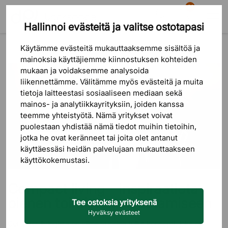
81
Hallinnoi evästeitä ja valitse ostotapasi
Etsi
Ostoskori
Valikko
Blogi
Toimiston sisustaminen
Käytämme evästeitä mukauttaaksemme sisältöä ja
Compact living - inspiraatiota pienen toimiston sisustamiseen
mainoksia käyttäjiemme kiinnostuksen kohteiden
mukaan ja voidaksemme analysoida
liikennettämme. Välitämme myös evästeitä ja muita
tietoja laitteestasi sosiaaliseen mediaan sekä
mainos- ja analytiikkayrityksiin, joiden kanssa
teemme yhteistyötä. Nämä yritykset voivat
puolestaan ​​yhdistää nämä tiedot muihin tietoihin,
jotka he ovat keränneet tai joita olet antanut
käyttäessäsi heidän palvelujaan mukauttaakseen
käyttökokemustasi.
Compact living - inspiraatiota
pienen toimiston sisustamiseen
Tee ostoksia yrityksenä
Hyväksy evästeet
Compact livingistä on viime vuosina tullut konsepti, joka on