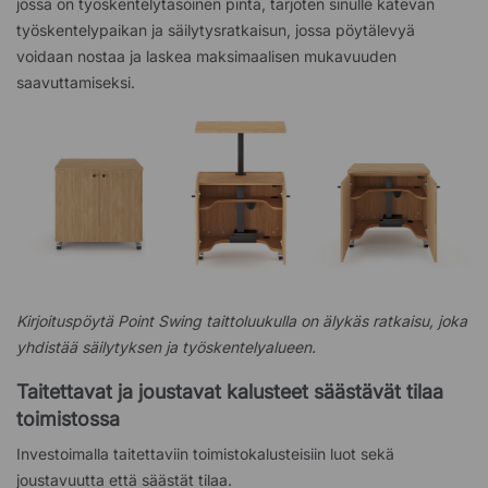
jossa on työskentelytasoinen pinta, tarjoten sinulle kätevän
työskentelypaikan ja säilytysratkaisun, jossa pöytälevyä
voidaan nostaa ja laskea maksimaalisen mukavuuden
saavuttamiseksi.
Kirjoituspöytä Point Swing taittoluukulla on älykäs ratkaisu, joka
yhdistää säilytyksen ja työskentelyalueen.
Taitettavat ja joustavat kalusteet säästävät tilaa
toimistossa
Investoimalla taitettaviin toimistokalusteisiin luot sekä
joustavuutta että säästät tilaa.