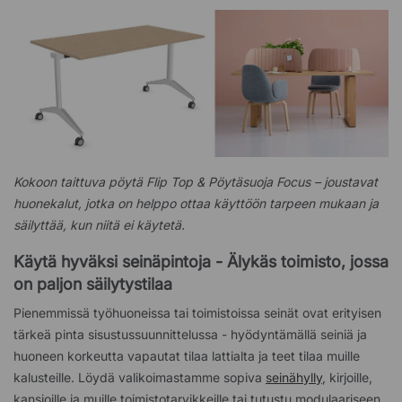
Kokoon taittuva pöytä Flip Top & Pöytäsuoja Focus – joustavat
huonekalut, jotka on helppo ottaa käyttöön tarpeen mukaan ja
säilyttää, kun niitä ei käytetä.
Käytä hyväksi seinäpintoja - Älykäs toimisto, jossa
on paljon säilytystilaa
Pienemmissä työhuoneissa tai toimistoissa seinät ovat erityisen
tärkeä pinta sisustussuunnittelussa - hyödyntämällä seiniä ja
huoneen korkeutta vapautat tilaa lattialta ja teet tilaa muille
kalusteille. Löydä valikoimastamme sopiva
seinähylly
, kirjoille,
kansioille ja muille toimistotarvikkeille tai tutustu modulaariseen,