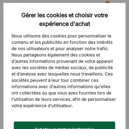
81
Gérer les cookies et choisir votre
Recherche
Panier
Menu
expérience d'achat
Produits
Accessoires de bureau
Protections de sol
Protections de sol
Nous utilisons des cookies pour personnaliser le
contenu et les publicités en fonction des intérêts
de nos utilisateurs et pour analyser notre trafic.
Nous partageons également des cookies et
d'autres informations provenant de votre appareil
Désolé pour la gêne occasionnée.
avec les sociétés de médias sociaux, de publicité
et d'analyse avec lesquelles nous travaillons. Ces
sociétés peuvent à leur tour combiner ces
informations avec d'autres informations qu'elles
ont collectées ou que vous avez fournies lors de
l'utilisation de leurs services, afin de personnaliser
votre expérience d'utilisateur.
Protégez votre sol avec le bon tapis du
bureau