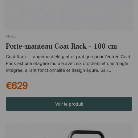
FROST
Porte-manteau Coat Rack - 100 cm
Coat Rack – rangement élégant et pratique pour l’entrée Coat
Rack est une étagère murale avec six crochets et une tringle
intégrée, alliant fonctionnalité et design épuré. Sa conception
soignée la rend idéale pour les halls publics et les
€629
environnements de bureau où l’ordre et l’accessibilité sont
essentiels. Avec une largeur généreuse de 100 cm, elle offre
suffisamment d’espace pour les manteaux et vestes, tandis
que l’étagère supérieure de 30 cm de profondeur permet de
Voir le produit
ranger sacs, bonnets et accessoires. La tringle permet de
suspendre les vêtements aussi bien par une boucle que sur un
cintre – une solution flexible adaptée à différents besoins.
Fabriquée à partir de matériaux résistants, Coat Rack est
conçue pour un usage quotidien dans des environnements