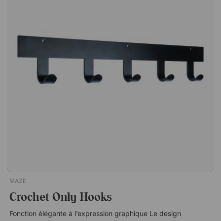
s’intégrer naturellement dans de nombreux styles
d’intérieur. T.E est un porte-manteau élégant et fonctionnel en
bois de bouleau massif, au design scandinave. Le portant est
doté de huit crochets spacieux qui offrent beaucoup d'espace
pour les vestes et les sacs. Avec huit crochets spacieux. Poids
maximum : 10 kg. Design scandinave.
MAZE
Crochet Only Hooks
Fonction élégante à l’expression graphique Le design