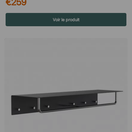
€259
peu d’espace visuel tout en offrant un rangement pratique et
facilement accessible à portée de main. Une fonction bien
pensée pour les besoins du quotidien La barre de suspension
permet d’accrocher les vêtements directement par la boucle
Voir le produit
ou sur un cintre, ce qui offre de la flexibilité selon le type de
vêtements ou de manteaux à ranger. La profondeur du porte-
chapeaux de 30 cm offre également suffisamment d’espace
pour des bonnets, des chapeaux ou de petites boîtes de
rangement sur l’étagère. Montage facile Le porte-chapeaux
se monte sur un rail de suspension, ce qui rend l’installation à
la fois simple et stable. Le résultat est une solution pratique et
élégante qui contribue à une entrée plus organisée et
accueillante. Un porte-chapeaux minimaliste en aluminium
blanc ou noir avec deux crochets et une barre de penderie,
disponible en différentes finitions. Un petit portemanteau
parfait pour un petit couloir ou un espace de bureau
individuel. Tablette porte-chapeaux profonde de 30 cm Se
fixe sur une barre de montage