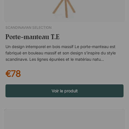
portemanteau possède six crochets spacieux qui en font une
solution fonctionnelle pour l'entrée. Avec six crochets
spacieux. Poids maximal : 10 kg. Design intemporel dans le
style nordique.
SCANDINAVIAN SELECTION
Porte-manteau T.E
Un design intemporel en bois massif Le porte-manteau est
fabriqué en bouleau massif et son design s’inspire du style
scandinave. Les lignes épurées et le matériau naturel lui
confèrent une expression chaleureuse et élégante qui
€78
s’intègre aussi bien dans des bureaux modernes que dans des
habitations et des environnements publics. Un espace
généreux pour suspendre Avec huit crochets spacieux, il offre
suffisamment de place pour suspendre vestes, sacs et autres
Voir le produit
effets personnels. Sa construction solide supporte une charge
maximale de 10 kg, ce qui rend le porte-manteau à la fois
pratique et fiable au quotidien. Un détail fonctionnel dans la
pièce T.E associe fonction et design dans un meuble qui
facilite le rangement tout en contribuant à un environnement
plus ordonné. Sa conception simple et élégante lui permet de