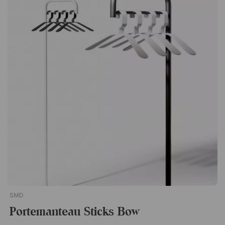
très fréquentés. Se monte solidement sur un rail mural. Six
crochets et tringle intégrée Suspension par boucle ou cintre
Étagère de 30 cm de profondeur Largeur de 100 cm Montage
stable sur rail mural Coat Rack est un porte-chapeaux élégant
avec six crochets et une barre de penderie, fabriqué en
aluminium et en acier robustes. Un portemanteau aussi à son
aise dans les espaces privés que dans les vestibules publics
et les bureaux. Tablette porte-chapeaux profonde de 30 cm
Longueur généreuse de 100 cm Se fixe sur une barre de
montage
SMD
Portemanteau Sticks Bow