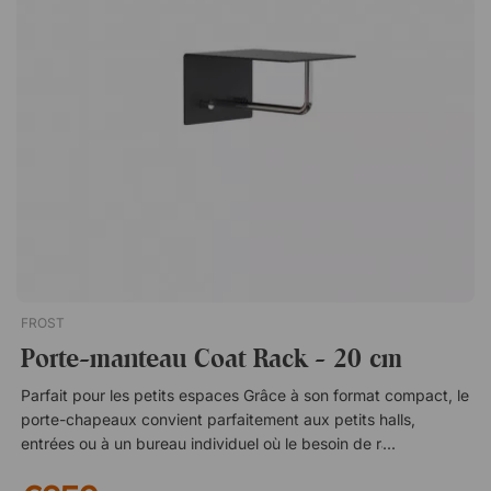
Malmö, qui a fait ses études au Beckmans College of Design.
Ses créations sont inspirées par l'environnement qui l'entoure,
ce qui contribue à son langage de conception distinct, où
l'espièglerie et la fonctionnalité sont deux éléments
importants. Soucieuse de la durabilité, Louise choisit avec soin
les usines et les matériaux avec lesquels elle travaille, tout en
créant des designs toujours attrayants.Bill est une série de
crochets, de cintres et d'autres rangements pour le couloir
conçus par Louise Hederström. Le porte-manteau sur pied a
un design soigné qui s'intègre parfaitement dans le bureau ou
le couloir. Un choix respectueux du climat ! Avec 16 crochets
spacieux. Bois issu de la sylviculture durable. En métal
recyclé. Teinture et laque à base d'eau. Fabriqué en Småland.
FROST
Porte-manteau Coat Rack - 20 cm
Parfait pour les petits espaces Grâce à son format compact, le
porte-chapeaux convient parfaitement aux petits halls,
entrées ou à un bureau individuel où le besoin de rangement
est limité mais reste important. Le design minimaliste occupe