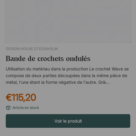
DESIGN HOUSE STOCKHOLM
Bande de crochets ondulés
Utilisation du matériau dans la production Le crochet Wave se
compose de deux parties découpées dans la même pièce de
métal, l'une étant la forme négative de l'autre. Grâce à cela,
Wave est un choix durable, car sa production entraîne un
€115,20
minimum de déchets matériels. Peut s'étirer autant que vous
le souhaitez Wave se présente sous la forme d'un ensemble
Article en stock
de deux bandes de crochets de 45 centimètres chacune, qui
peuvent être placées séparément ou ensemble. La conception
Voir le produit
astucieuse permet également de placer plusieurs bandes l'une
après l'autre sans interrompre le motif de la vague, ce qui
permet à Wave de s'étirer autant que vous le souhaitez.Wave