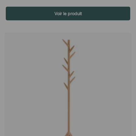
détail discret mais réfléchi qui valorise l’ensemble. Six
crochets spacieux pour un rangement intelligent Avec six
crochets généreusement dimensionnés, N.E offre amplement
Voir le produit
d’espace pour les vestes, manteaux et sacs. La structure est
stable et supporte un poids maximal de 10 kg, ce qui en fait
une solution fiable aussi bien pour les habitations que pour les
espaces publics. Ici, la fonction et la forme se rencontrent
dans un équilibre harmonieux. Une solution fonctionnelle pour
l’entrée et le vestiaire Dans l’entrée ou le vestiaire de la
maison, N.E aide à créer de l’ordre dès le premier pas à
l’intérieur. En rassemblant les vêtements d’extérieur au même
endroit, il contribue à une sensation organisée et accueillante –
chaque jour. Également parfait pour le bureau moderne N.E
n’est pas seulement un choix évident pour la maison, il
convient tout aussi bien au bureau hybride moderne. Placez le
porte-manteau à proximité des postes de travail pour pouvoir
suspendre directement la veste – au lieu de la poser sur la
chaise de bureau. Une manière simple de maintenir un
environnement de travail propre, structuré et
professionnel. N.E est un portemanteau élégant au design
scandinave intemporel qui facilite la décoration. Le