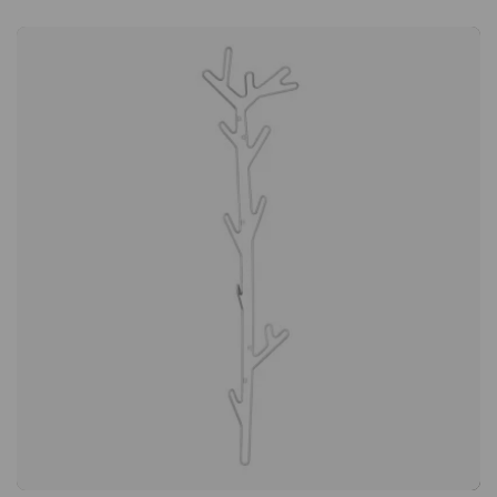
et accessoires. La conception réfléchie permet de suspendre
plusieurs vêtements sans qu’ils ne se gênent. Construction
stable avec base sécurisée La base robuste assure une
stabilité optimale et garantit que le porte-manteau reste bien
en place, même lorsqu’il est entièrement chargé. Parfait pour
les environnements où fonctionnalité et fiabilité sont aussi
importantes que le design. Design moderne à l’inspiration
organique L’association du minimalisme moderne et de formes
inspirées de la nature confère à Sticks Floor un caractère
intemporel. Un élément d’aménagement pratique qui unit
esthétique et fonctionnalité dans une expression
harmonieuse. Sticks Floor est un portemanteau élégant et
discret qui s'inspire des formes de la nature. Il peut être placé
librement sur le sol et s'adapte à la plupart des
environnements, par exemple au bureau, dans l'entrée ou
dans le couloir de la maison. 8 grands crochets Base stable
Design moderne avec un caractère organique