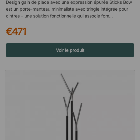
Design gain de place avec une expression épurée Sticks Bow
est un porte-manteau minimaliste avec tringle intégrée pour
cintres – une solution fonctionnelle qui associe forme simple et
utilisation pratique. Son design épuré le rend facile à placer
€471
dans différents environnements sans dominer l’espace.
Adapté aux murs et aux angles Grâce aux angles droits de la
base, le porte-manteau peut être placé facilement contre un
mur ou dans un angle. Sa conception réfléchie permet
Voir le produit
d’optimiser efficacement l’espace, même lorsque celui-ci est
limité. Parfait pour les petits bureaux Sticks Bow est un
excellent choix pour les petits bureaux ou espaces de travail
où chaque mètre carré compte. Son design intelligent et gain
de place crée de l’ordre sans compromettre l’esthétique.
Veuillez noter que les cintres ne sont pas inclus. Un
portemanteau élégant qui repose directement sur le sol et
dispose d'une barre pour suspendre des cintres. Grâce à sa
base rectangulaire, le portemanteau peut facilement être
placé contre un mur ou dans un coin. Design pratique et peu
encombrant Convient pour les bureaux, les hôtels ou les
chambres d'hôtes Les cintres ne sont pas inclus