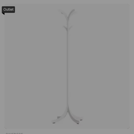
est un porte manteau avec crochets moderne où chaque
Outlet
crochet contribue à un motif graphique en forme de vague.
Pour minimiser les déchets matériels, Wave se compose de
deux parties découpées dans la même pièce de métal.
Fabriqué avec un minimum de déchets. Livré par lot de deux -
chaque pièce mesure 45 cm de long. Design moderne et
graphique.