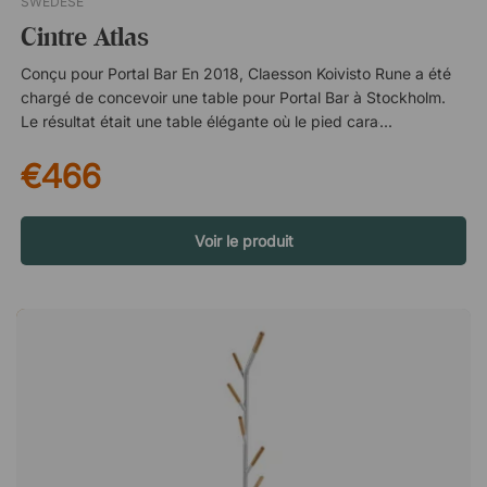
SWEDESE
Cintre Atlas
Conçu pour Portal Bar En 2018, Claesson Koivisto Rune a été
chargé de concevoir une table pour Portal Bar à Stockholm.
Le résultat était une table élégante où le pied caractéristique
composé de formes arquées élancées a donné naissance à
€466
toute une collection de meubles avec des tables, des
tabourets, des bancs et des porte-manteaux. Porte-manteau
élégant pour le bureau et la maison Atlas se présente dans un
design gracieux où le pied donne une impression presque
Voir le produit
"dansante", ce qui contribue à la silhouette accrocheuse du
portemanteau. Le langage stylistique à la fois élégant et
spectaculaire du portemanteau en fait un détail d'intérieur
élégant qui convient aussi bien à la maison qu'au bureau. À
propos des designers - Claesson Koivisto Rune Mårten
Claesson (70 ans), Ola Rune (63 ans) et Eero Koivisto (58 ans)
se sont rencontrés alors qu'ils étudiaient tous trois
l'architecture d'intérieur à Konstfack, et en 1995, ils ont fondé
leur cabinet d'architecture commun. Dès le début, le trio a
attiré l'attention et s'est fait connaître au niveau international