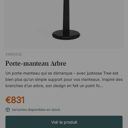
SWEDESE
Porte-manteau Arbre
Un porte-manteau qui se démarque – avec justesse Tree est
bien plus qu’un simple support pour vos manteaux. Inspiré des
branches d’un arbre, son design en fait un point focal naturel
dans la pièce – à la fois objet décoratif et solution pratique. De
€831
la place pour tout ce que vous utilisez au quotidien Ses
nombreux crochets offrent un espace généreux pour
Variantes disponibles en stock
manteaux et sacs, sans donner une impression
d’encombrement. Plus besoin d’empiler les vêtements : vous
Voir le produit
bénéficiez d’un rangement clair et facilement accessible, où