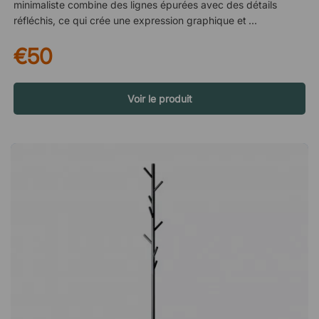
minimaliste combine des lignes épurées avec des détails
réfléchis, ce qui crée une expression graphique et moderne.
Grâce à son langage formel épuré, le porte-crochets s’intègre
€50
aussi bien dans l’entrée que dans la cuisine, la chambre ou le
bureau – une solution pratique qui fait également office
d’élément décoratif élégant. Design simple avec une fonction
bien pensée Avec son langage formel clair et équilibré, Only
Voir le produit
Hooks associe simplicité et fonctionnalité. La conception
graphique fait ressortir les crochets comme une partie
intégrée du design tout en offrant un rangement pratique pour
les manteaux, sacs ou autres objets du quotidien. Fabriqué en
Småland Only Hooks est fabriqué en Småland, une région
avec une longue et fière tradition d’artisanat du meuble
suédois. Ici, un choix de matériaux soigneux est combiné à un
solide savoir-faire de fabrication, ce qui garantit un produit de
haute qualité et une longue durée de vie. À propos du
designer – Gustav Rosén Gustav Rosén (né en 1978) est un
designer suédois qui dirige son propre studio de design à
Stockholm depuis 2014. Son travail se caractérise par une
attention particulière portée aux formes géométriques et aux
solutions innovantes pour les besoins du quotidien – en partie