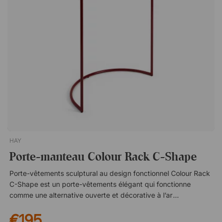
% recyclé, le portemanteau Branch se caractérise par ses
formes douces inspirées de la nature. Son design soigné le
rend idéal pour les petits couloirs. Suspension verticale peu
encombrante. 100% métal recyclé. Fabriqué au Småland.
Formes inspirées de la nature.
HAY
Porte-manteau Colour Rack C-Shape
Porte-vêtements sculptural au design fonctionnel Colour Rack
C-Shape est un porte-vêtements élégant qui fonctionne
comme une alternative ouverte et décorative à l’armoire
classique. La construction en forme de C lui donne une
€195
expression moderne et graphique tout en offrant un