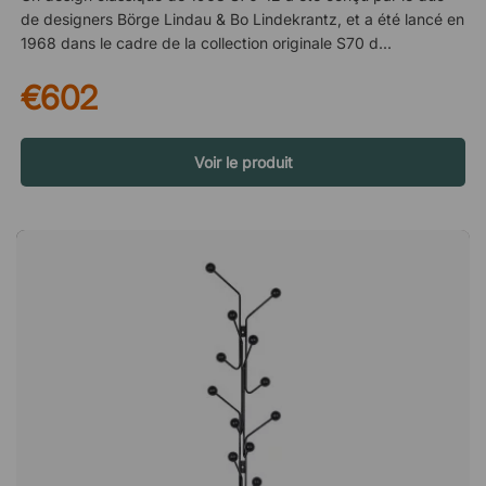
de designers Börge Lindau & Bo Lindekrantz, et a été lancé en
1968 dans le cadre de la collection originale S70 de Lammhult.
Fabriqué en tube d'acier de 35 mm d'épaisseur, le
€602
portemanteau présente un design élégant dont le sommet
forme une couronne, ce qui donne au S70-12 une expression
puissante et vous offre un détail d'intérieur élégant pour le
vestiaire ou le couloir. Un excellent choix pour le bureau
Voir le produit
moderne Le porte-manteau S70-12 est une façon élégante et
intelligente de garder le bureau hybride moderne organisé !
Placez le cintre à côté des postes de travail et laissez les
employés y accrocher leurs vêtements au lieu de jeter leurs
vestes sur leurs chaises pour donner au bureau un aspect
ordonné tout en gardant chacun à proximité de ses vêtements
d'extérieur et de ses sacs. À propos des designers - Börge
Lindau & Bo Lindekrantz Le duo de créateurs Börge Lindau
(1932-1999) et Bo Lindekrantz (1932-2020) s'est rencontré
pour la première fois lorsqu'ils étudiaient tous deux à ce qui
était alors la Slöjdföreningen à Göteborg. Au cours de leur
carrière commune, ils ont été les pionniers et les précurseurs
du design suédois grâce à leur langage innovant, clair et