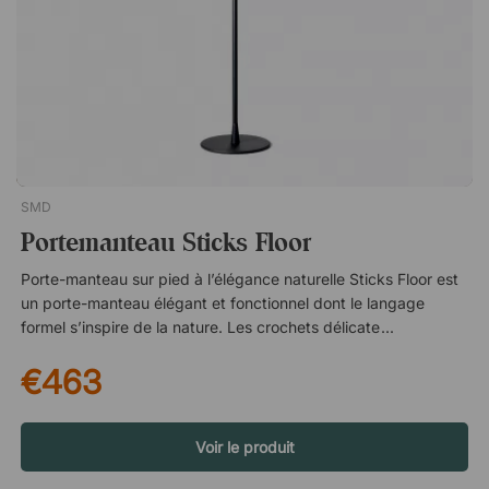
grâce à son parcours d’ingénieur, formé à la Kungliga
Tekniska Högskolan. Son large répertoire comprend tout, du
développement de concepts au design de meubles,
d’éclairages et de divers objets d’aménagement intérieur. Only
Hooks est une bande de crochets conçue par Gustav Rosén et
fabriquée en Suède. Son design élégant et épuré s’intègre
facilement dans divers intérieurs. Design graphique dépouillé.
Fabriqué dans le Småland suédois.
SMD
Portemanteau Sticks Floor
Porte-manteau sur pied à l’élégance naturelle Sticks Floor est
un porte-manteau élégant et fonctionnel dont le langage
formel s’inspire de la nature. Les crochets délicatement
ramifiés créent une expression vivante qui évoque les
€463
branches d’un arbre – tout en conservant un design
suffisamment discret pour s’intégrer dans la plupart des
environnements, du bureau et de l’entrée à la maison. Huit
crochets généreux Avec ses huit crochets spacieux, Sticks
Voir le produit
Floor offre amplement d’espace pour vestes, manteaux, sacs