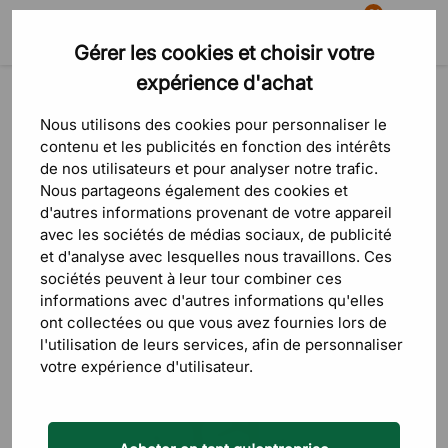
81
Gérer les cookies et choisir votre
Recherche
Panier
Menu
expérience d'achat
Produits
Rangement
Meubles d’entrée
Porte-manteaux & patères
Porte-manteaux & patères
Nous utilisons des cookies pour personnaliser le
contenu et les publicités en fonction des intérêts
de nos utilisateurs et pour analyser notre trafic.
Chez DPJ, vous trouverez des porte-manteaux et patères des
Nous partageons également des cookies et
marques
Frost
,
HAY
,
Maze
et
SMD
. La gamme comprend des
d'autres informations provenant de votre appareil
porte-manteaux sur pied et muraux en acier, aluminium et bois :
avec les sociétés de médias sociaux, de publicité
Bukto de Frost, Loop Stand Hall de HAY et la série Bill de Maze,
et d'analyse avec lesquelles nous travaillons. Ces
pour bureaux, vestiaires, halls d'accueil et entrées.
En savoir plus
sociétés peuvent à leur tour combiner ces
Les porte-manteaux sur pied accueillent jusqu'à une vingtaine
informations avec d'autres informations qu'elles
de crochets sur plusieurs niveaux ; les patères mesurent de 70
ont collectées ou que vous avez fournies lors de
Sorte
FILTRE
à 120 cm. Beaucoup ont des boules arrondies en bois ou en
l'utilisation de leurs services, afin de personnaliser
métal, et plusieurs intègrent une barre pour cintres. Les coloris
votre expérience d'utilisateur.
couvrent le noir, blanc, gris, chêne et chrome. Pour les couloirs
Prix le p
et petites pièces, des modèles muraux complétés par des
crochets et cintres
.
Le prix l