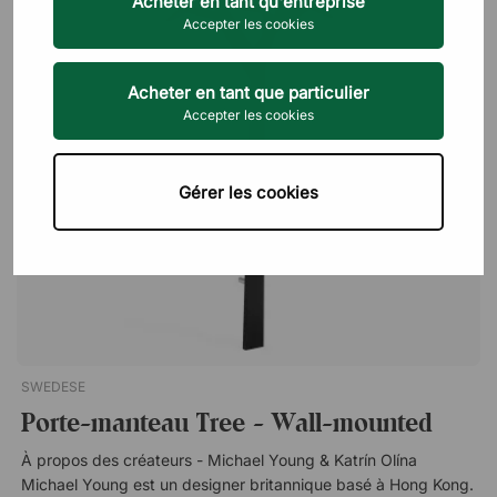
Acheter en tant qu'entreprise
Le plus 
Accepter les cookies
Acheter en tant que particulier
Accepter les cookies
Gérer les cookies
SWEDESE
Porte-manteau Tree - Wall-mounted
À propos des créateurs - Michael Young & Katrín Olína
Michael Young est un designer britannique basé à Hong Kong.