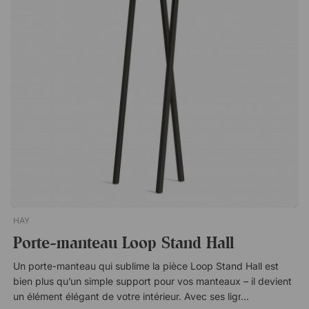
en fait un élément fiable dans les environnements très
fréquentés. Conçu pour les environnements publics Le porte-
manteau est spécialement adapté aux environnements publics
où la durabilité et la fonctionnalité sont essentielles. Il convient
donc parfaitement aux bureaux, aux réceptions, aux salles de
conférence et aux autres espaces communs où le besoin de
rangement pratique pour les manteaux est important. Bukto
est un portemanteau stable et de haute qualité au design
scandinave. Une solution élégante et fonctionnelle pour
l'entrée, le bureau ou la salle de conférence. Design
scandinave. Construction stable. Adapté aux environnements
publics.
HAY
Porte-manteau Loop Stand Hall
Un porte-manteau qui sublime la pièce Loop Stand Hall est
bien plus qu’un simple support pour vos manteaux – il devient
un élément élégant de votre intérieur. Avec ses lignes épurées