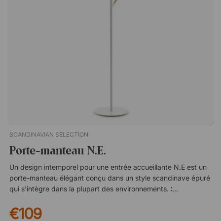
après avoir placé une mini-villa japonaise au centre de Sergels
torg, à Stockholm, dans le cadre de son projet de fin d'études.
Aujourd'hui, le cabinet entreprend des projets dans le monde
entier, toujours avec la même élégance et la même touche
avant-gardiste dans leur conception.Atlas est un
portemanteau élégant dont la forme caractéristique en arc de
cercle se retrouve à la fois dans le pied et dans les crochets.
Avec sa silhouette fine, Atlas s'intègre aussi bien dans la
maison que dans le bureau. Huit crochets offrent un grand
espace de rangement. En acier laqué. Design caractéristique.
SCANDINAVIAN SELECTION
Porte-manteau N.E.
Un design intemporel pour une entrée accueillante N.E est un
porte-manteau élégant conçu dans un style scandinave épuré
qui s’intègre dans la plupart des environnements. Ses lignes
sobres et son expression nordique le rendent facile à associer
€109
aussi bien avec des intérieurs modernes que classiques – un