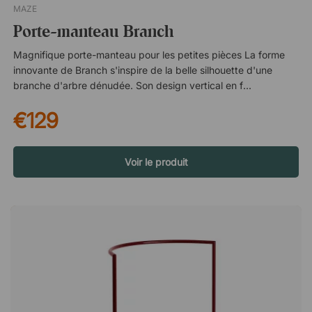
MAZE
Porte-manteau Branch
Magnifique porte-manteau pour les petites pièces La forme
innovante de Branch s'inspire de la belle silhouette d'une
branche d'arbre dénudée. Son design vertical en fait un choix
idéal pour les petites pièces et chaque petite branche devient
€129
un crochet pratique pour suspendre des vêtements, des sacs
et bien d'autres choses encore. Le design ludique fait de
Branch un détail d'intérieur amusant, tandis que les trous de
vis transparents vous permettent de le fixer facilement au mur.
Voir le produit
À propos de la créatrice - Louise Hederström Louise
Hederström (née en 1973) est une créatrice de meubles
suédoise basée à Malmö, qui a étudié au Beckmans College of
Design. Ses créations sont inspirées par l'environnement qui
l'entoure, ce qui contribue à son langage de conception
distinct, où l'espièglerie et la fonctionnalité sont deux éléments
importants. Soucieuse de la durabilité, Louise choisit avec soin
les usines et les matériaux avec lesquels elle travaille, tout en
créant des designs toujours attrayants.Fabriqué en métal 100