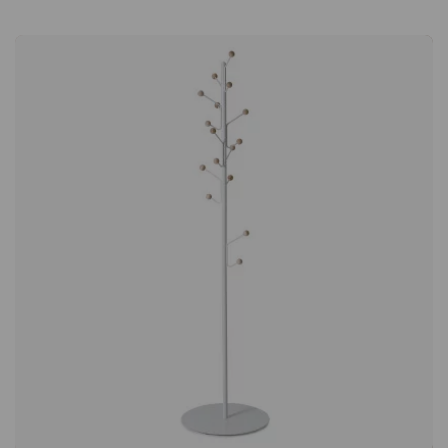
issus de la sylviculture durable Les magnifiques boutons en
bois, très importants pour Bill, sont fabriqués en bouleau ou en
frêne teinté dans une fine couleur de noyer. Quelle que soit la
variante choisie, le bois est issu de la sylviculture durable.
Vous pouvez donc être sûr que votre portemanteau est
fabriqué dans le respect des intérêts de notre planète. À
propos de la créatrice - Louise Hederström Louise Hederström
(née en 1973) est une créatrice de meubles suédoise basée à
Malmö, qui a fait ses études au Beckmans College of Design.
Ses créations sont inspirées par l'environnement qui l'entoure,
ce qui contribue à son langage de conception distinct, où
l'espièglerie et la fonctionnalité sont deux éléments
importants. Soucieuse de la durabilité, Louise choisit avec soin
les usines et les matériaux avec lesquels elle travaille, tout en
créant des designs toujours attrayants.Bill est une série de
crochets, de cintres et d'autres rangements conçus par Louise
Hederström. Bill Vertical se suspend directement au mur, ce
qui donne une impression d'aération tout en libérant de
l'espace au sol. Un choix respectueux du climat ! Avec 20
crochets spacieux. Bois issu de la sylviculture durable. En