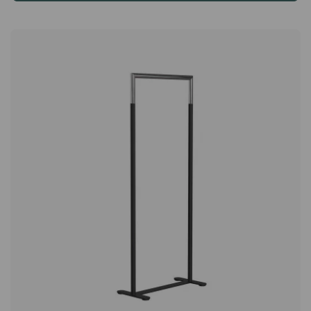
chaque chose trouve sa place. À propos des designers –
Michael Young & Katrín Olína Michael Young est un designer
britannique aujourd’hui basé à Hong Kong. Son langage formel
est innovant, imaginatif et expérimental, influencé par les
possibilités offertes par le développement technologique en
Asie. Katrín Olína est une designer industrielle islandaise
reconnue pour sa capacité à combiner différents matériaux,
approches et expressions. Ces dernières années, elle travaille
beaucoup avec l’impression 3D. Ensemble, Michael Young et
Katrín Olína ont créé en 2003 le célèbre Tree Coat Stand pour
Swedese – une pièce qui reste l’une de leurs œuvres les plus
marquantes.Le porte-manteau Tree est conçu en s'inspirant
clairement de la nature et de la forêt. Un classique de
Swedese qui devient une belle sculpture dans la pièce tout en
remplissant sa fonction. Nombreux crochets spacieux. Plaque
d'acier à la base comme poids.