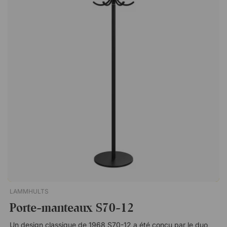
dehors des frontières de la Suède. Les créations de Monica se
caractérisent par des formes fortes associées à une curiosité
insatiable pour les nouveaux matériaux et les nouvelles
techniques. Au cours de sa longue carrière, elle a reçu
plusieurs prix, dont la prestigieuse Chaire d'or des architectes
suédois et le prix de l'innovation intérieure décerné par la
sélection allemande IMM Cologne. Basée à Stockholm, elle
travaille avec des marques renommées telles que Georg
Jensen, Volvo et Whirlpool.Straw est un porte-manteau
élégant en acier laqué structuré qui donne une expression de
style grâce à sa fonctionnalité moderne. Placez-le dans le
couloir ou comme détail d'intérieur stylisé - n'importe où !
Hauteur de 183 cm. Avec 4 crochets spacieux. Plaque de sol
très stable. En acier laqué noir texturé.
LAMMHULTS
Porte-manteaux S70-12
Un design classique de 1968 S70-12 a été conçu par le duo