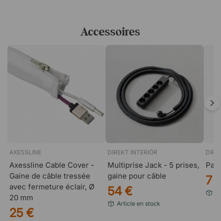
Accessoires
AXESSLINE
DIREKT INTERIÖR
DIRE
Axessline Cable Cover -
Multiprise Jack - 5 prises,
Pas
Gaine de câble tressée
gaine pour câble
7 
avec fermeture éclair, Ø
54 €
Va
20 mm
Article en stock
25 €