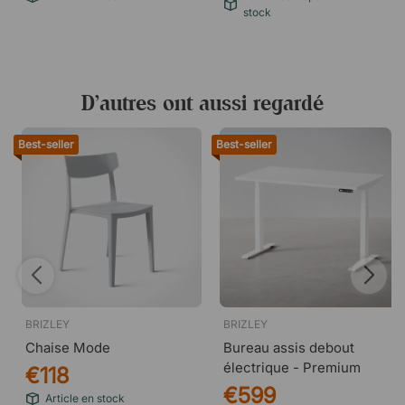
stock
D’autres ont aussi regardé
Best-seller
Best-seller
BRIZLEY
BRIZLEY
Chaise Mode
Bureau assis debout
électrique - Premium
€118
€599
Article en stock