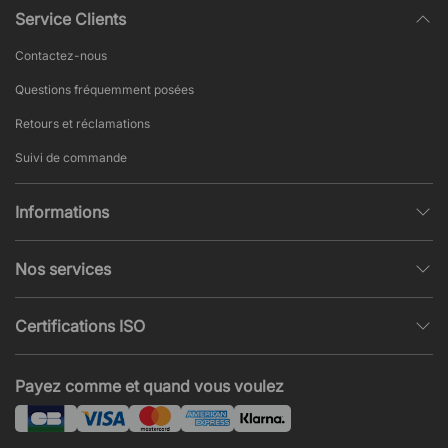
Service Clients
Contactez-nous
Questions fréquemment posées
Retours et réclamations
Suivi de commande
Informations
Politique de confidentialité
Nos services
Conditions générales de vente
Conception et modélisation d’espace
Pages populaires
Certifications ISO
Projets et Devis
Actualités et articles
ISO 9001
Acoustique et nuisances sonores
Payez comme et quand vous voulez
ISO 14001
Montage
ISO 45001