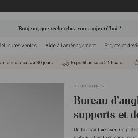
eilleures ventes
Aide à l’aménagement
Projets et devi
de rétractation de 30 jours
Expédition sous 24 heures
DIREKT INTERIÖR
Bureau d'angl
supports et d
Un bureau fixe avec un platea
plateau étant livré sans trous