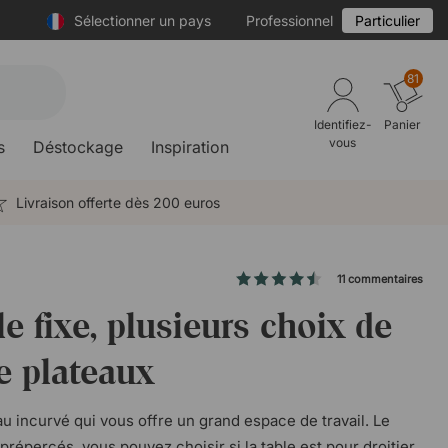
Sélectionner un pays
Professionnel
Particulier
81
Identifiez-
Panier
vous
s
Déstockage
Inspiration
Livraison offerte dès 200 euros
11 commentaires
e fixe, plusieurs choix de
e plateaux
u incurvé qui vous offre un grand espace de travail. Le
 prépercés, vous pouvez choisir si la table est pour droitier