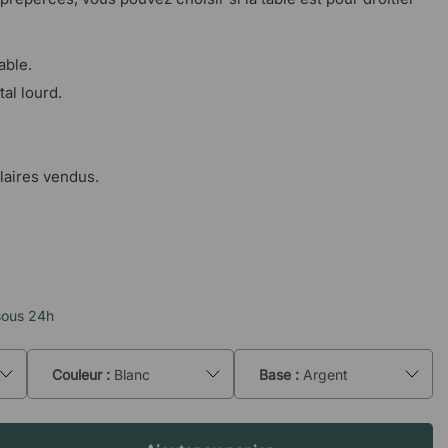
able.
al lourd.
laires vendus.
sous 24h
Couleur :
Blanc
Base :
Argent