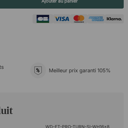
Ajouter au panier
ts
%
Meilleur prix garanti 105%
uit
WD-FT-PRO-TURN-SI-WH16x8