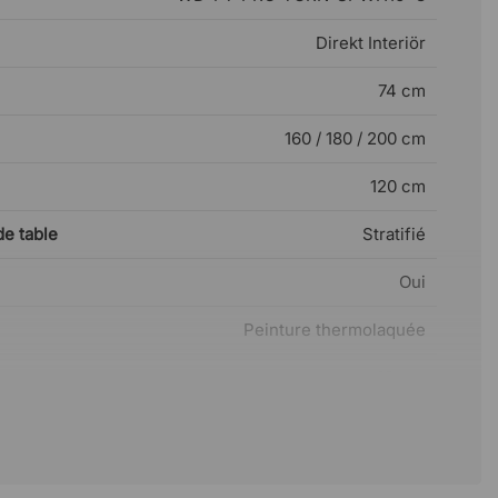
Direkt Interiör
74 cm
160 / 180 / 200 cm
120 cm
e table
Stratifié
Oui
Peinture thermolaquée
10 ans