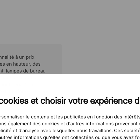
nalité à un prix
les en hauteur, des
t, lampes de bureau
s pour les bureaux
onctionnalité, de
ekt Interiör
est devenu
is aussi une marque
cookies et choisir votre expérience 
sonnaliser le contenu et les publicités en fonction des intérêts
eons également des cookies et d'autres informations provenant d
icité et d'analyse avec lesquelles nous travaillons. Ces sociét
tres informations qu'elles ont collectées ou que vous avez four