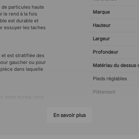
u de particules haute
Marque
 le rend à la fois
able est durable et
Hauteur
our essuyer les taches
Largeur
Profondeur
et est stratifiée des
 pour gaucher ou pour
Matériau du dessus d
 pièce dans laquelle
Pieds réglables
Piètement
ec votre bureau pour
écessaire. Si vous
Garantie
ntage, nous sommes
En savoir plus