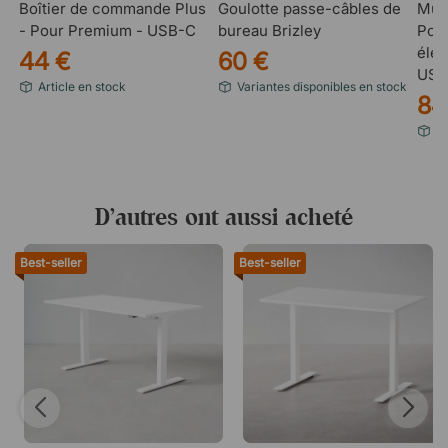
Boîtier de commande Plus
Goulotte passe-câbles de
Mult
Encapsulé pour une sécurité accrue
- Pour Premium - USB-C
bureau Brizley
Powe
Plateau
élec
44 €
60 €
USB
Panneau de particules de haute densité
Article en stock
Variantes disponibles en stock
Stratifié durable en plusieurs versions
84
Stratifié sur les deux faces
Ar
Facile à nettoyer
Livré sans trous pré-percés
D’autres ont aussi acheté
Best-seller
Best-seller