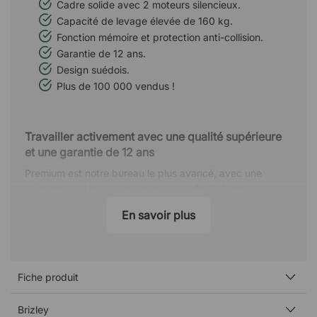
Cadre solide avec 2 moteurs silencieux.
Capacité de levage élevée de 160 kg.
Fonction mémoire et protection anti-collision.
Garantie de 12 ans.
Design suédois.
Plus de 100 000 vendus !
Travailler activement avec une qualité supérieure
et une garantie de 12 ans
Premium est notre bureau le plus avancé, avec une
puissance de levage supérieure à celle du bureau
Professional et une garantie complète de 12 ans !
En savoir plus
Premium monte et descend plus haut que le bureau
Professional et convient aux personnes mesurant entre
1,30 et 2,10 mètres, ce qui le rend idéal pour un bureau
axé sur l'ergonomie.
Fiche produit
Simplifiez-vous la vie grâce à la fonction mémoire
Brizley
Le bureau est doté d'une fonction de mémoire qui vous