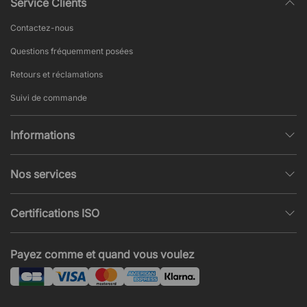
Service Clients
Contactez-nous
Questions fréquemment posées
Retours et réclamations
Suivi de commande
Informations
Politique de confidentialité
Nos services
Conditions générales de vente
Conception et modélisation d’espace
Pages populaires
Certifications ISO
Projets et Devis
Actualités et articles
ISO 9001
Acoustique et nuisances sonores
Payez comme et quand vous voulez
ISO 14001
Montage
ISO 45001