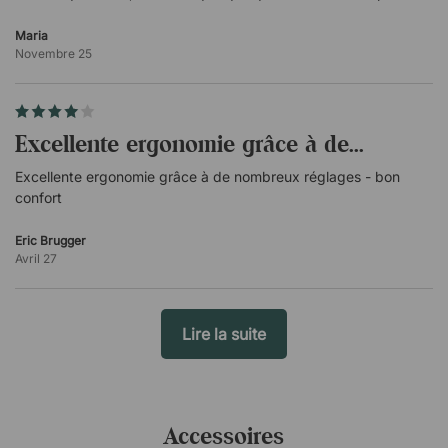
que vous remarquez comment l'entreprise traite ses clients.
Accoudoirs
Même dans ce cas, DPJ excelle et je peux vous... (
)
Maria
Traduit
Accoudoirs 4D verrouillables.
Novembre 25
Réglable en hauteur, en largeur et en profondeur.
Repose-pieds et colonnes de gaz
Excellente ergonomie grâce à de...
Vérin à gaz chromé.
Piètement noir nylon.
Excellente ergonomie grâce à de nombreux réglages - bon
confort
Tissu
Eric Brugger
Noir nylon.
Avril 27
100.000 martindale.
Lire la suite
Accessoires