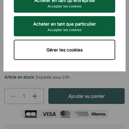
Acheter en tant qu'entreprise
Accepter les cookies
Voir en 3D
Voir en RA
Acheter en tant que particulier
DIREKT INTERIÖR
Accepter les cookies
Chaise de bureau Ergo 312 -
Noire avec appuie tête
Gérer les cookies
329 €
TTC
Article en stock:
Expédié sous 24h
Ajouter au panier