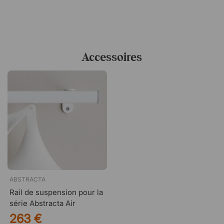
le niveau sonore dans la pièce et à créer un
environnement acoustique plus agréable. La solution
convient particulièrement bien aux bureaux, aux salles de
réunion et aux salles à manger.
Un design flexible avec de nombreuses possibilités
Accessoires
Les modules sont conçus comme des feuilles stylisées et
peuvent être montés dans n’importe quelle direction afin
de créer différentes expressions visuelles. Cela permet
d’adapter l’installation à la configuration de la pièce et de
créer des installations à la fois discrètes ou plus
graphiques selon les besoins.
Installation simple
Airleaf est livré dans des emballages pratiques de 3 ou
10 feuilles. L’installation est simple grâce aux clips en
ABSTRACTA
plastique fournis qui maintiennent les modules en place.
Rail de suspension pour la
Pour la suspension, un rail est nécessaire et doit être
série Abstracta Air
acheté séparément, ce qui offre une grande flexibilité
dans la conception de l’installation.
263 €