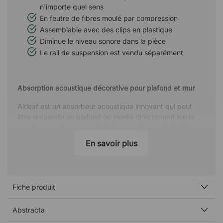
n'importe quel sens
En feutre de fibres moulé par compression
Assemblable avec des clips en plastique
Diminue le niveau sonore dans la pièce
Le rail de suspension est vendu séparément
Absorption acoustique décorative pour plafond et mur
Airleaf est un absorbeur acoustique innovant qui peut
être suspendu au plafond ou monté directement sur le
mur. Les modules caractéristiques en forme de feuilles
créent une expression vivante et décorative tout en
En savoir plus
contribuant à un meilleur environnement acoustique dans
la pièce. La forme ouverte laisse passer la lumière à
travers l’installation, ce qui lui confère une sensation
légère et aérienne.
Fiche produit
Une atténuation sonore efficace dans les espaces ouverts
Abstracta
Grâce à sa conception bien pensée, Airleaf aide à réduire