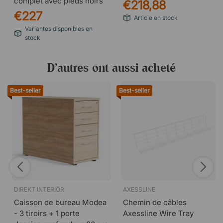
complet avec pieds noirs
€218,88
€227
Article en stock
Variantes disponibles en
stock
D’autres ont aussi acheté
Best-seller
Best-seller
DIREKT INTERIÖR
AXESSLINE
Caisson de bureau Modea
Chemin de câbles
- 3 tiroirs + 1 porte
Axessline Wire Tray