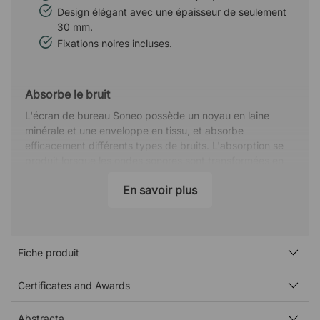
Design élégant avec une épaisseur de seulement
30 mm.
Fixations noires incluses.
Absorbe le bruit
L'écran de bureau Soneo possède un noyau en laine
minérale et une enveloppe en tissu, et absorbe
efficacement différents types de bruits. L'absorption se
produit lorsque les ondes sonores sont transformées en
énergie thermique et ensuite absorbées par le matériau
En savoir plus
doux.
A un effet d'atténuation
L'écran de bureau a également un effet d'atténuation en
Fiche produit
empêchant le bruit de se propager sur différentes
surfaces de travail. Le Soneo sépare votre espace de
travail du reste de la pièce et atténue ainsi les bruits
Certificates and Awards
entrants et sortants.
Abstracta