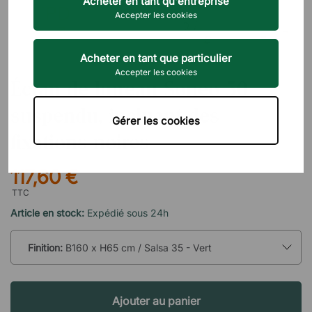
Acheter en tant qu'entreprise
Accepter les cookies
Acheter en tant que particulier
ABSTRACTA
Accepter les cookies
Écran de bureau Soneo 30
suspendu, incluant des
Gérer les cookies
fixations noires
117,60 €
TTC
Article en stock:
Expédié sous 24h
Finition:
B160 x H65 cm / Salsa 35 - Vert
Ajouter au panier