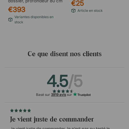
dossier, profondeur 80 cm
€25
€393
Article en stock
Variantes disponibles en
stock
Ce que disent nos clients
4.5
/5
Basé sur
3919 avis
sur
Je vient juste de commander
Je vient juste de commander Je n’est pas pu testé le