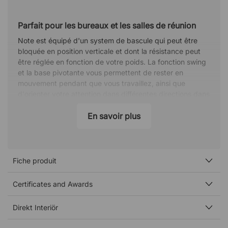
Parfait pour les bureaux et les salles de réunion
Note est équipé d'un system de bascule qui peut être
bloquée en position verticale et dont la résistance peut
être réglée en fonction de votre poids. La fonction swing
et la base pivotante vous permettent de rester en
mouvement pendant que vous travaillez, ainsi que
d'orienter votre attention dans différentes directions dans
la salle de conférence. Ces caractéristiques, associées au
design élégant de la chaise, font de Note une excellente
En savoir plus
chaise pour tous les besoins du bureau.
Caractéristiques
Hauteur d'assise réglable.
Fiche produit
Assise confortable, rembourrée de mousse.
Fonction de bascule verrouillable avec résistance
Certificates and Awards
au poids réglable.
Dossier verrouillable en position verticale.
Direkt Interiör
Accoudoirs fixes en chrome avec dessus en
plastique noir.