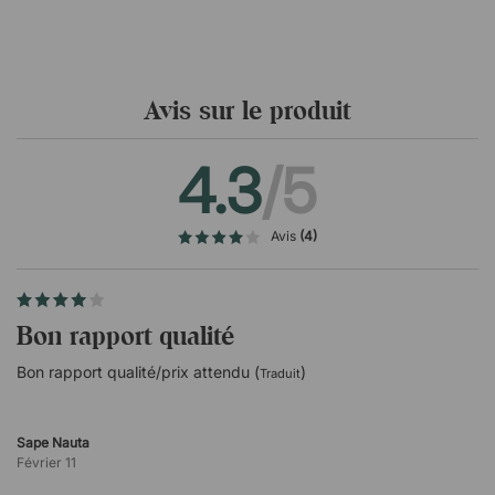
Piétement en croix pivotant à cinq branches.
Certifié GREENGUARD Gold.
Avis sur le produit
4.3
/5
Avis
(4)
Bon rapport qualité
Bon rapport qualité/prix attendu (
)
Traduit
Sape Nauta
Février 11