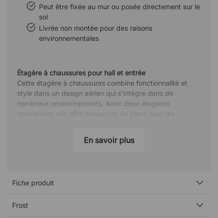
Peut être fixée au mur ou posée directement sur le
sol
Livrée non montée pour des raisons
environnementales
Étagère à chaussures pour hall et entrée
Cette étagère à chaussures combine fonctionnalité et
style dans un design aérien qui s’intègre dans de
nombreux environnements. Avec deux étagères
spacieuses, elle offre beaucoup de place pour les
chaussures tout en aidant à maintenir l’ordre dans le hall
ou l’entrée.
En savoir plus
À monter au mur ou à placer au sol
L’étagère à chaussures peut être montée au mur pour
créer une impression moderne et flottante et libérer de
Fiche produit
l’espace au sol. Si vous préférez une solution plus
flexible, elle peut également être placée directement sur
le sol, ce qui la rend facile à déplacer si nécessaire.
Frost
Quelle que soit la manière dont elle est placée, vous