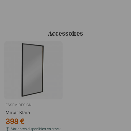
obtenez une solution de rangement pratique et élégante.
Un design pratique pour le quotidien
Les deux étagères offrent une vue claire sur vos
chaussures et facilitent l’organisation du quotidien. La
Accessoires
surface lisse est également facile à nettoyer, ce qui
permet à l’étagère de rester propre même dans un hall
très utilisé.
ESSEM DESIGN
Miroir Klara
398 €
Variantes disponibles en stock