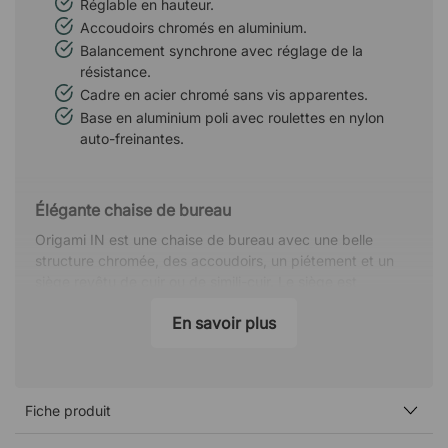
Réglable en hauteur.
Accoudoirs chromés en aluminium.
Balancement synchrone avec réglage de la
résistance.
Cadre en acier chromé sans vis apparentes.
Base en aluminium poli avec roulettes en nylon
auto-freinantes.
Élégante chaise de bureau
Origami IN est une chaise de bureau avec une belle
structure chromée, des accoudoirs, un piétement et un
siège revêtu de cuir ou de simili-cuir. Le siège est
composé d'un coussin rembourré cousu en lignes
En savoir plus
horizontales, ce qui renforce l'expression élégante de la
chaise.
Basculement verrouillable avec résistance réglable
Fiche produit
La chaise est équipée d'un confortable balancement
synchrone des genoux qui peut être verrouillé en position