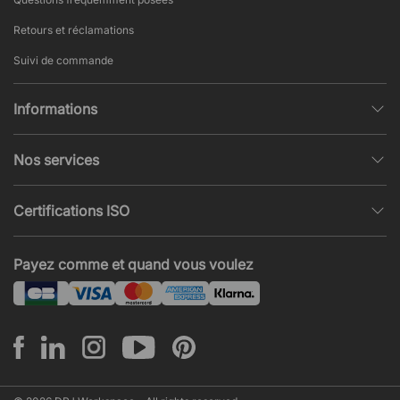
Retours et réclamations
Suivi de commande
Informations
Politique de confidentialité
Nos services
Conditions générales de vente
Conception et modélisation d’espace
Pages populaires
Certifications ISO
Projets et Devis
Actualités et articles
ISO 9001
Acoustique et nuisances sonores
Payez comme et quand vous voulez
ISO 14001
Montage
ISO 45001