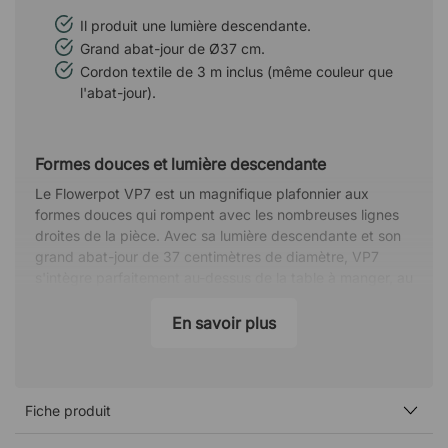
Il produit une lumière descendante.
Grand abat-jour de Ø37 cm.
Cordon textile de 3 m inclus (même couleur que
l'abat-jour).
Formes douces et lumière descendante
Le Flowerpot VP7 est un magnifique plafonnier aux
formes douces qui rompent avec les nombreuses lignes
droites de la pièce. Avec sa lumière descendante et son
grand abat-jour de 37 centimètres de diamètre, VP7
s'intègre parfaitement au-dessus de la table à manger, au
bureau ou au restaurant.
En savoir plus
Flowerpot - une série paisible
Flowerpot est une série de lampes créées dans les
années 1960, dont le nom est dérivé de l'époque paisible
du flower power. La série se compose de lampes de
Fiche produit
différentes tailles sous forme de suspensions, de