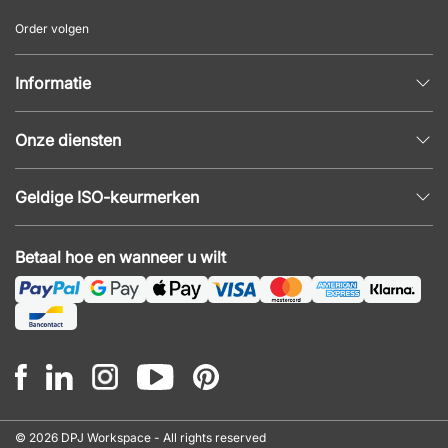
Order volgen
Informatie
Privacybeleid
Onze diensten
Algemene voorwaarden
Inrichtingshulp
Populaire pagina's
Geldige ISO-keurmerken
Kantoormeubilair offerte
Nieuws en artikelen
ISO 9001
Akoestiek en geluidsproblemen
Betaal hoe en wanneer u wilt
ISO 14001
Montage
ISO 45001
© 2026 DPJ Workspace - All rights reserved