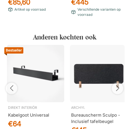
€85,60
€445
Artikel op voorraad
Verschillende varianten op
voorraad
Anderen kochten ook
Bestseller
DIREKT INTERIÖR
ARCHYI.
Kabelgoot Universal
Bureauscherm Sculpo -
Inclusief tafelbeugel
€64