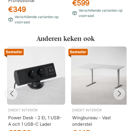
Professional
€599
€349
Verschillende varianten op
voorraad
Verschillende varianten op
voorraad
Anderen keken ook
Bestseller
Bestseller
DIREKT INTERIÖR
DIREKT INTERIÖR
Power Desk - 2 El, 1 USB-
Wingbureau - Vast
A och 1 USB-C Lader
onderstel