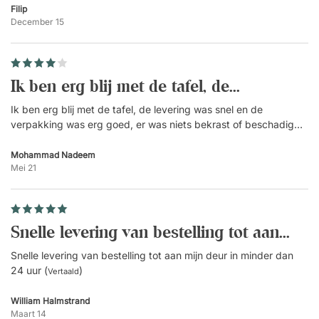
niet nodig, en natuurlijk staan wij voor je klaar als je
zichzelf omhoog of omlaag te brengen. Het walnoothout is van
Filip
vragen hebt.
December 15
zeer fijne... (
)
Vertaald
Specificatie
Onderstel
Ik ben erg blij met de tafel, de...
Hoogteverstelling via bedieningspaneel onder het
bureaublad.
Ik ben erg blij met de tafel, de levering was snel en de
Poedercoating met geharde afwerking.
verpakking was erg goed, er was niets bekrast of beschadigd.
Gecertificeerd met Global GreenTag.
Het belangrijkste was de materiaalkwaliteit, die aan mijn
IGR-gecertificeerd.
verwachtingen voldeed. Ik raad het zeker aan. (
)
Mohammad Nadeem
Vertaald
Mei 21
Motor
1 motor.
Hefvermogen 50 kg.
Snelle levering van bestelling tot aan...
Bureaublad
Snelle levering van bestelling tot aan mijn deur in minder dan
24 uur (
Spaanplaat met hoge dichtheid.
)
Vertaald
Slijtvast laminaat in meerdere uitvoeringen.
Gemakkelijk schoon te houden.
William Halmstrand
Maart 14
Wordt geleverd zonder voorgeboorde gaten.