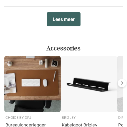
Lees meer
Accessories
CHOICE BY DPJ
BRIZLEY
DIRE
Bureaulonderlegger -
Kabelgoot Brizley
Powe