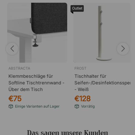
Outlet
ABSTRACTA
FROST
Klemmbeschläge für
Tischhalter für
Softline Tischtrennwand -
Seifen-/Desinfektionsspen
Über dem Tisch
- Weiß
€75
€128
Einige Varianten auf Lager
Vorrätig
Das sagen unsere Kunden