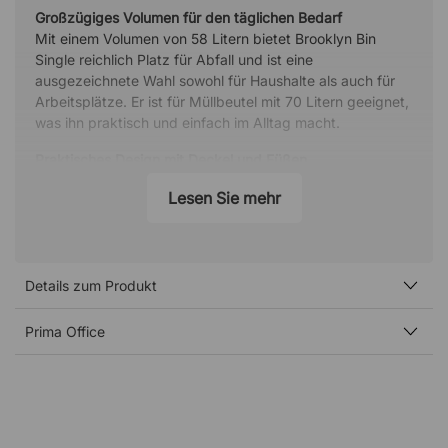
Großzügiges Volumen für den täglichen Bedarf
Mit einem Volumen von 58 Litern bietet Brooklyn Bin
Single reichlich Platz für Abfall und ist eine
ausgezeichnete Wahl sowohl für Haushalte als auch für
Arbeitsplätze. Er ist für Müllbeutel mit 70 Litern geeignet,
was ihn praktisch und einfach im Alltag macht.
Praktisches Design mit Deckel und Füßen
Diese Variante des Brooklyn Bin ist mit einem Deckel mit
Lesen Sie mehr
dekorativem Knauf ausgestattet, wodurch er sich leicht
öffnen lässt, während der Abfall verborgen bleibt und der
Raum einen aufgeräumteren Eindruck erhält. Der
Mülleimer steht außerdem auf Füßen, was die Reinigung
Details zum Produkt
erleichtert und den Zugang unter dem Behälter
besonders bequem macht.
Prima Office
Stilvoller Mülleimer mit exklusivem Gold-Finish
Brooklyn Bin Single ist ein geräumiger und eleganter
Mülleimer aus Stahlblech, pulverbeschichtet in einem
schönen Goldton, der ihm eine exklusive und moderne
Ausstrahlung verleiht. Das stilvolle Design sorgt dafür,