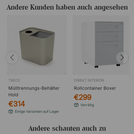
dass er sich ebenso gut in der Küche wie in der
Andere Kunden haben auch angesehen
Waschküche, im Büro oder in anderen Bereichen eignet,
in denen Funktion und Ästhetik Hand in Hand gehen
müssen.
TRECE
DIREKT INTERIÖR
Mülltrennungs-Behälter
Rollcontainer Boxer
Hold
€299
€314
Vorrätig
Einige Varianten auf Lager
Andere schauten auch zu