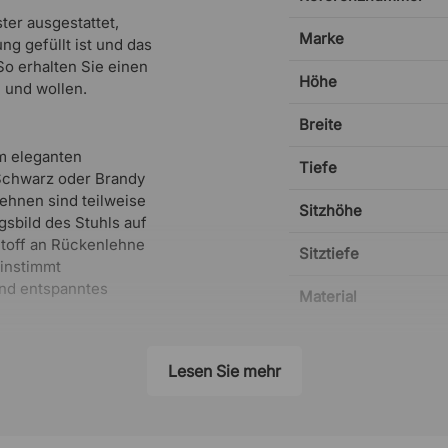
ter ausgestattet,
Marke
g gefüllt ist und das
o erhalten Sie einen
Höhe
 und wollen.
Breite
em eleganten
Tiefe
Schwarz oder Brandy
ehnen sind teilweise
Sitzhöhe
sbild des Stuhls auf
Stoff an Rückenlehne
Sitztiefe
einstimmt
und entspanntes
Material
Designer
Lesen Sie mehr
die schwarze
tur lackiert ist.
ntlich und lässt sich