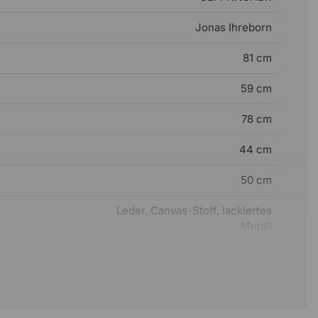
Jonas Ihreborn
81 cm
59 cm
78 cm
44 cm
50 cm
Leder, Canvas-Stoff, lackiertes
Metall
Jonas Ihreborn