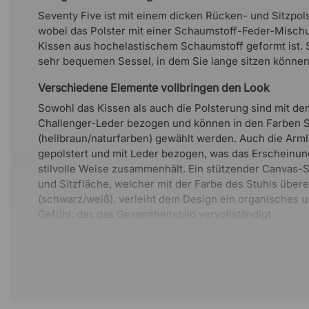
Seventy Five ist mit einem dicken Rücken- und Sitzpols
wobei das Polster mit einer Schaumstoff-Feder-Mischun
Kissen aus hochelastischem Schaumstoff geformt ist. S
sehr bequemen Sessel, in dem Sie lange sitzen können
Verschiedene Elemente vollbringen den Look
Sowohl das Kissen als auch die Polsterung sind mit d
Challenger-Leder bezogen und können in den Farben 
(hellbraun/naturfarben) gewählt werden. Auch die Arml
gepolstert und mit Leder bezogen, was das Erscheinung
stilvolle Weise zusammenhält. Ein stützender Canvas-
und Sitzfläche, welcher mit der Farbe des Stuhls über
(schwarz/weiß), verleiht dem Design ein organisches 
Gefühl, das das Gesamtheitsbild vervollständigt.
Dezente Formen vermitteln ein elegantes Gefühl
Seventy Five hat einen luftigen Metallrahmen, der für 
Polsterung schwarz und für die hellbraune Polsterung na
Durch sein schlankes Design wirkt der Sessel sehr orde
leicht in die meisten Umgebungen integrieren.