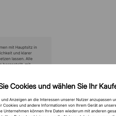
ren. Als
undierte Kenntnisse in
Logistik. Heute führt
rbeitet mit mehreren
men mit Hauptsitz in
chkeit und klarer
etzen lassen. Alle
 hergestellt, mit
achhaltigen und
Sie Cookies und wählen Sie Ihr Kaufe
e und Anzeigen an die Interessen unserer Nutzer anzupassen 
r Cookies und andere Informationen von Ihrem Gerät an unsere
se Unternehmen können Ihre Daten wiederum mit anderen gesa