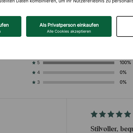
stellten Daten kombinieren, um Ihr Nutzererlebnis zu personali
ufen
Als Privatperson einkaufen
n
Alle Cookies akzeptieren
5
100%
4
0%
3
0%
Stilvoller, b