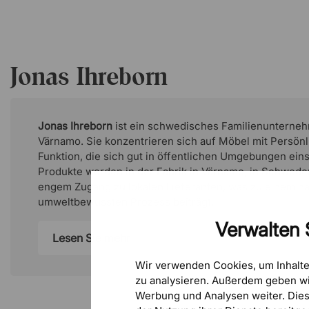
Über den Designer - Jonas Ihreborn
Jonas Ihreborn wurde in die Möbelbranche hineingebo
Möbelproduzent in dritter Generation verfügt er über f
Jonas Ihreborn
allen Bereichen von Design über Produktion bis hin zur 
er seine eigene Designmarke mit Sitz in Värnamo und a
bekannten skandinavischen Designern zusammen.
Jonas Ihreborn
ist ein schwedisches Familienunterneh
Värnamo. Sie konzentrieren sich auf Möbel mit Persönli
Funktion, die sich gut in öffentlichen Umgebungen eins
Produkte werden in der Fabrik in Värnamo, in Schweden
engem Zugang zu lokalen Lieferanten, was zu einem n
umweltbewussten Prozess beiträgt.
Verwalten 
Lesen Sie mehr
Wir verwenden Cookies, um Inhalt
zu analysieren. Außerdem geben wi
Werbung und Analysen weiter. Die