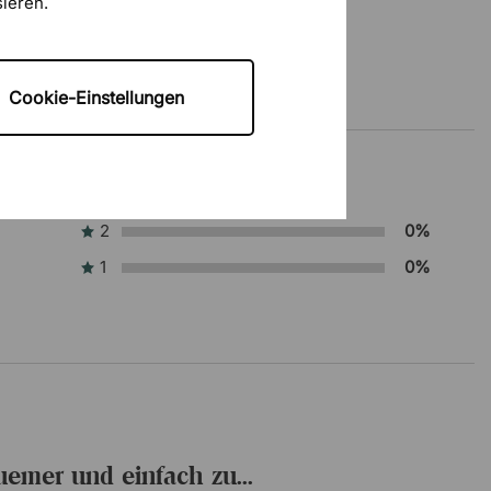
sieren.
Cookie-Einstellungen
2
0%
1
0%
equemer und einfach zu...