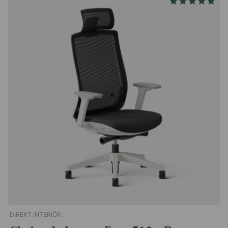
fixe. L'assise et le dossier sont en maille élégante de haute
qualité. Hauteur du siège réglable. Accoudoirs fixes.
Mécanisme de bascule verrouillable Repose-pieds et colonne
de gaz Colonne de gaz noire. Gris ou noir, repose-pieds en
étoile 5 branches. Rouelettes noires en PU de 60 mm. Autres
Livré non assemblé. Certifié GREENGUARD Gold.Ergo 285 est
une chaise de bureau moderne avec une assise confortable en
tissu mesh et un pied pivotant bien pratique. Une chaise
abordable au design soigné.. Hauteur du siège réglable.
Accoudoirs fixes. Mécanisme de basculement verrouillable.
Maille de haute qualité. Support en croix 5 branches avec
roues.
DIREKT INTERIÖR