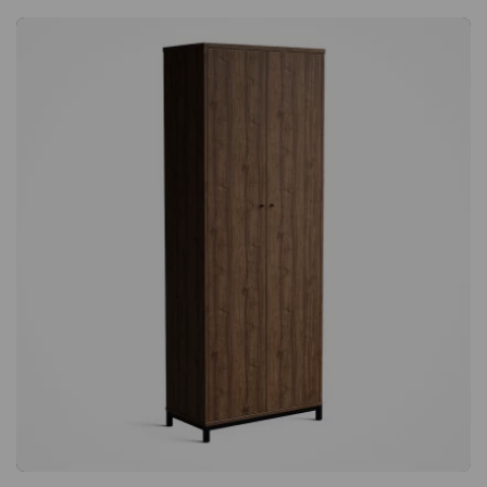
environnements publics. Piètement avec un socle renforcé ou
des pieds métalliques au choix Vous choisissez si vous voulez
votre armoire sur un socle ou des pieds métalliques. Si vous
optez pour un socle, celui-ci est renforcé et doté de quatre
pieds réglables. Le socle est présent sur les quatres faces, ce
qui donne un résultat esthétique et durables. Peut être utilisé
comme séparateur de pièce Le meuble a la même finition
esthétique à l'arrière qu'à l'avant et sur les côtés. Cela signifie
que le meuble n'a pas besoin de se tenir contre un mur et qu'il
peut être utilisé comme un séparateur de pièce élégant.
Disponible dans une grande variété de finitions et de
dimensions - également sur mesures Si vous avez un projet de
décoration intérieure plus important en tête, ce meuble peut
être commandé dans des dimensions et des finitions uniques
dans la finition stratifiée, plaquée ou laquée de votre choix.
Veuillez nous contacter pour toute demande de
renseignements sur un projet et nous vous aiderons.La gamme
d'armoires de rangement de bureau Crito se compose de
meubles de rangement de bureau robustes et durables au
design moderne fabriqué en bois stratifié facile à entretenir.
Cette armoire de bureau se compose de 2 portes coulissantes