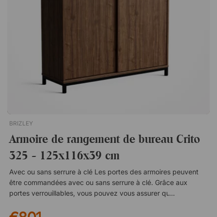
Livré non assemblé.Ergo 006C est le choix parfait pour ceux
qui recherchent une chaise de conférence confortable à un
bon prix. Le design épuré convient aussi bien au bureau qu’à
la salle de conférence ! Hauteur d’assise réglable pour un
ajustement individuel. Résistante et facile à nettoyer.
Piètement pivotant fluide avec roulettes. Toujours 10 ans de
garantie.
BRIZLEY
Armoire de rangement de bureau Crito
325 - 125x116x39 cm
Avec ou sans serrure à clé Les portes des armoires peuvent
être commandées avec ou sans serrure à clé. Grâce aux
portes verrouillables, vous pouvez vous assurer que les
dossiers, la technologie et les autres biens susceptibles d'être
volés sont toujours rangés en toute sécurité dans votre