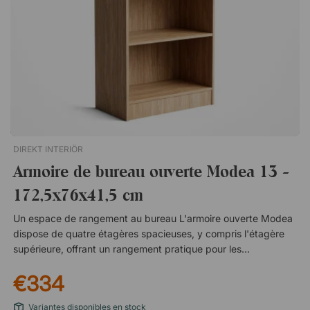
DIREKT INTERIÖR
Armoire de bureau ouverte Modea 13 -
172,5x76x41,5 cm
Un espace de rangement au bureau L'armoire ouverte Modea
dispose de quatre étagères spacieuses, y compris l'étagère
supérieure, offrant un rangement pratique pour les fournitures
de bureau, les dossiers et les documents. Chaque étagère
€334
offre un espace pour environ 12 classeurs A4 standard, ce qui
en fait une étagère parfaite pour l'archivage, par exemple
Variantes disponibles en stock
Matériau durable et facile à entretenir Les étagères sont