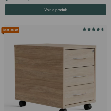
dotées d'une surface stratifiée élégante. L'étagère présente
Voir le produit
une surface stratifiée attrayante, un matériau durable et facile
d'entretien qui se nettoie aisément à l'aide d'un chiffon
humide. Spécifications Charge maximale par étagère : 35 kg
Livrée non montéL'armoire ouverte Modea possède quatre
Best-seller
étagères spacieuses pouvant contenir chacune environ 12
classeurs A4. L'étagère est recouverte d'un stratifié durable et
est idéale pour le rangement de bureau. Contient environ 48
classeurs A4. Nécessite un assemblage simple Garantie de
10 ans