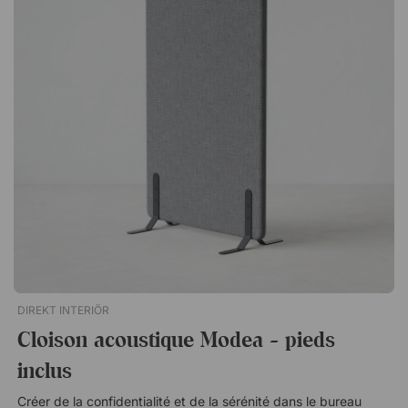
parfaite pour la maison ou la salle de réunion. Cette chaise
confortable s'adapte à la plupart des ambiances et devient un
élément élégant de la pièce - où que vous la placiez. Le cadre
principal du dossier est relié par une boucle qui contribue à sa
solidité et son inhabituelle légèreté. Ergo 338 est une chaise
de bureau soignée avec une base en polypropylène blanc et
fibre de verre. Le dossier et l'assise sont rembourrés et le
support à 5 branches rend la chaise très stable. 338 est idéal
autour de la table de réunion ou pour les bureau de type Open
Space. Support en croix à 5 branches avec roulettes.
Accoudoirs blancs en forme de T. Réglable en hauteur. Design
élégant et simple. Dossier et assise rembourrés.
DIREKT INTERIÖR
Cloison acoustique Modea - pieds
inclus
Créer de la confidentialité et de la sérénité dans le bureau