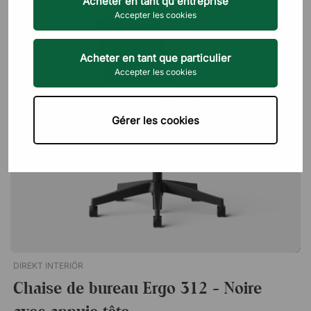
Acheter en tant qu'entreprise
Le prix l
Accepter les cookies
Le plus 
Acheter en tant que particulier
Accepter les cookies
Gérer les cookies
DIREKT INTERIÖR
Chaise de bureau Ergo 312 - Noire