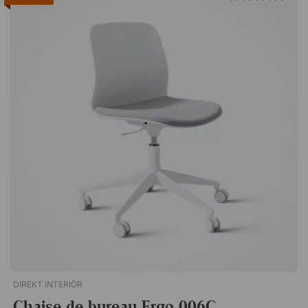
Quatre roulettes, dont deux freinées Livré entièrement
assembléLe caisson de bureau Modea dispose de trois tiroirs,
d'une serrure centrale et de roulettes, dont deux sont
verrouillables. Un caisson de rangement flexible qui se place
aussi bien isolément que sous le bureau, car il est en bois
stratifié sur toutes ses faces. Serrure centrale Roulettes
Stratifié durable tous côtés. Livré assemblé Garantie 10 ans
DIREKT INTERIÖR
Chaise de bureau Ergo 006C