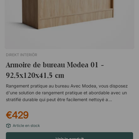
DIREKT INTERIÖR
Armoire de bureau Modea 01 -
92,5x120x41,5 cm
Rangement pratique au bureau Avec Modea, vous disposez
d'une solution de rangement pratique et abordable avec un
stratifié durable qui peut être facilement nettoyé avec un
chiffon humide. Grâce aux portes, vous pouvez cacher vos
€429
fournitures de bureau pour un aspect ordonné, en particulier
dans les bureaux de type open space. Gagnez de l'espace
Article en stock
grâce aux portes coulissantes et aux poignées intégrées
Grâce à ses portes coulissantes pratiques, Modea est idéal