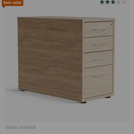
Best-seller
simplement pour reposer votre dos pendant un moment.
Soulagez vos bras et vos épaules Les accoudoirs
ergonomiques 4D peuvent être réglés en hauteur, en largeur
et en profondeur, afin que vous puissiez toujours trouver la
position optimale pour votre corps. En veillant à ce que les
accoudoirs soient au même niveau que le plateau de la table
et que vos coudes forment un angle de 90 degrés, vous
obtenez un soulagement efficace pour vos bras et vos
épaules. Spécifications Fonction assise et bascule Assise et
dossier rembourrés en maille. Support lombaire réglable (en
hauteur) Profondeur d'assise réglable de 4 cm Balancier
synchrone avec 4 positions verrouillables Accoudoirs
Accoudoirs 4D verrouillables Réglable en hauteur, en largeur
et en profondeur Piètement et vérin Vérin en chrome
Piètement noir nylon Tissu Noir nylon 100.000
martindale.L'Ergo 317 est une chaise de bureau ergonomique
avec une assise, un dossier et des accoudoirs réglables en
fonction de votre morphologie. Grâce à ces réglages et à
l'assise rembourrée, vous trouverez toujours une position de
DIREKT INTERIÖR
travail optimale et pourrez ainsi rester assis confortablement