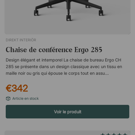
DIREKT INTERIÖR
Chaise de conférence Ergo 285
Design élégant et intemporel La chaise de bureau Ergo CH
285 se présente dans un design classique avec un tissu en
maille noir ou gris qui épouse le corps tout en assurant un effet
rafraîchissant. La base et le cadre sont d'une couleur assortie
€342
qui lie le design et donne à la chaise un aspect élégant et
intemporel. Confortablement assis tout au long de la réunion
Article en stock
Avec la chaise de bureau Ergo, vous êtes assis
confortablement toute la journée grâce au tissu aéré qui
Voir le produit
permet à l'air de circuler près du corps et à la forme
confortable du siège. Relevez et abaissez le siège à votre
guise et faites-le pivoter dans tous les sens pour suivre des
réunions animées. Spécifications Siège et matériaux Dossier