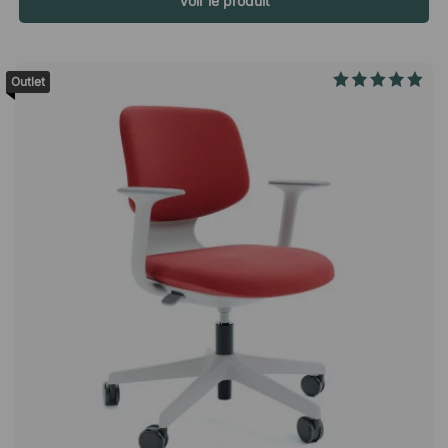
Voir le produit
pour les petits bureaux et les salles de réunion où vous devez
économiser de l'espace. Les poignées encastrées contribuent
également à l'aspect élégant de l'armoire tout en facilitant
l'ouverture et la fermeture de l'armoire grâce à son design
Outlet
simple. Sécurisez les documents de travail sensibles Modea
est équipé d'une serrure à clé, vous permettant de mettre
sous clé les documents sensibles et les effets personnels.
Vous n'avez donc pas à vous soucier de laisser vos affaires
dans l'armoire pendant la nuit, ou lors d'événements
professionnels. Spécifications Verrouillable - 2 clés incluses
Livrée non assemblérL'armoire Modea, avec ses deux
étagères et ses portes coulissantes pratiques, permet de
gagner de la place dans les espaces restreints. Une armoire
élégante en stratifié durable, déclinée en plusieurs modèles
sobres Poignées intégrées Verrouillable, livré avec 2 clés.
Laminés durables et faciles à nettoyer Garantie de 10 ans