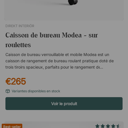
DIREKT INTERIÖR
Caisson de bureau Modea - sur
roulettes
Caisson de bureau verrouillable et mobile Modea est un
caisson de rangement de bureau roulant pratique doté de
trois tiroirs spacieux, parfaits pour le rangement de
documents et de fournitures de bureau. Grâce au système de
€265
verrouillage central, vous pouvez toujours être sûr que vos
documents sensibles et vos effets personnels sont à l'abri des
Variantes disponibles en stock
regards indiscrets. Sur roulettes Le caisson est équipé de
quatre roulettes multidirectionnelles qui facilitent les
Voir le produit
déplacements lors du nettoyage ou de la réorganisation. Deux
des roues sont également équipées de freins d'arrêt pour
garantir que le chariot reste fermement en place.
Spécifications Equipé d'un système de verrouillage central
Best-seller