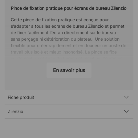
Pince de fixation pratique pour écrans de bureau Zilenzio
Cette pince de fixation pratique est conçue pour
s’adapter à tous les écrans de bureau Zilenzio et permet
de fixer facilement l’écran directement sur le bureau –
sans perçage ni détérioration du plateau. Une solution
flexible pour créer rapidement et en douceur un poste de
travail plus isolé et mieux insonorisé. La pince se fixe
solidement au plateau du bureau et maintient l’écran en
place tout au long de la journée. La surface du bureau
En savoir plus
reste intacte, ce qui en fait un excellent choix pour les
open spaces et les locaux loués où les modifications
permanentes ne sont pas souhaitées.
Adaptez à votre environnement de travail
Fiche produit
La pince est disponible en trois couleurs différentes, ce
Zilenzio
qui permet de l’harmoniser facilement avec le bureau et
l’écran pour un rendu uniforme. Les fixations sont
vendues à l’unité et au moins deux sont nécessaires par
écran.