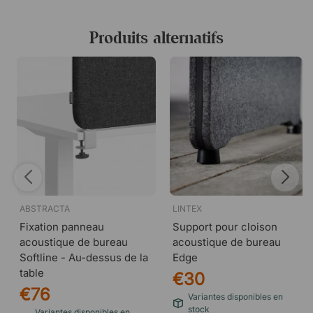
Installation rapide et facile
Produits alternatifs
Le montage est simple et ne nécessite aucun outil
spécifique, vous permettant d’adapter rapidement votre
espace de travail selon vos besoins. Une solution
intelligente pour un environnement de travail plus
structuré et mieux isolé.
ABSTRACTA
LINTEX
Fixation panneau
Support pour cloison
acoustique de bureau
acoustique de bureau
Softline - Au-dessus de la
Edge
table
€30
€76
Variantes disponibles en
stock
Variantes disponibles en