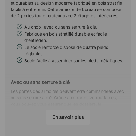
et durables au design moderne fabriqué en bois stratifié
facile à entretenir. Cette armoire de bureau se compose
de 2 portes toute hauteur avec 2 étagères intérieures.
Au choix, avec ou sans serrure à clé.
Fabriqué en bois stratifié durable et facile
d'entretien.
Le socle renforcé dispose de quatre pieds
réglables.
Socle facile à assembler sur les pieds métalliques.
Avec ou sans serrure à clé
Les portes des armoires peuvent être commandées avec
ou sans serrure à clé. Grâce aux portes verrouillables,
vous pouvez vous assurer que les dossiers, la
technologie et les autres biens susceptibles d'être volés
sont toujours rangés en toute sécurité dans votre bureau.
En savoir plus
Finition stratifiée résistante, durable et faciles
d'entretien