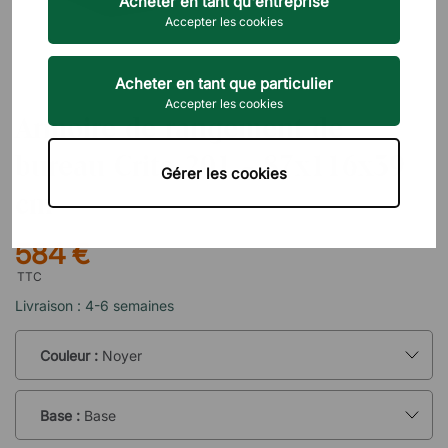
Acheter en tant qu'entreprise
Accepter les cookies
Acheter en tant que particulier
BRIZLEY
Accepter les cookies
Armoire de rangement de
bureau Crito 201 - 87x116x39
Gérer les cookies
cm
584 €
TTC
Livraison : 4-6 semaines
Couleur :
Noyer
Base :
Base