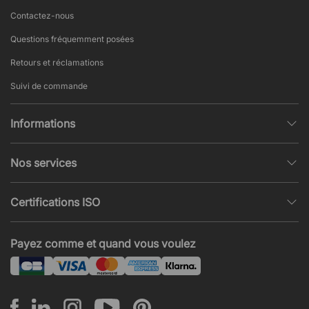
Contactez-nous
Questions fréquemment posées
Retours et réclamations
Suivi de commande
Informations
Politique de confidentialité
Nos services
Conditions générales de vente
Conception et modélisation d’espace
Pages populaires
Certifications ISO
Projets et Devis
Actualités et articles
ISO 9001
Acoustique et nuisances sonores
Payez comme et quand vous voulez
ISO 14001
Montage
ISO 45001