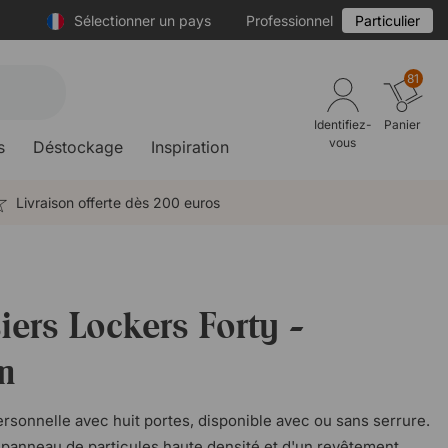
Sélectionner un pays
Professionnel
Particulier
81
Identifiez-
Panier
vous
s
Déstockage
Inspiration
Livraison offerte dès 200 euros
iers Lockers Forty -
m
sonnelle avec huit portes, disponible avec ou sans serrure.
panneau de particules haute densité et d'un revêtement