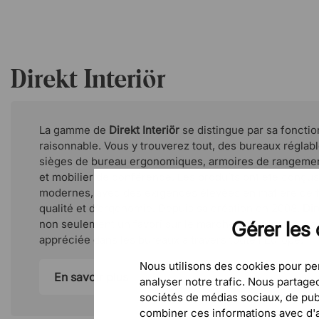
Direkt Interiör
La gamme de
Direkt Interiör
se distingue par sa fonction
raisonnable. Vous y trouverez tout, des bureaux réglab
sièges de bureau ergonomiques, armoires de rangemen
et mobilier de conférence. Les produits ont été conçu
modernes, avec des exigences élevées en matière de f
qualité et d’ergonomie. Depuis sa création en 2008,
Dir
non seulement un favori sur le marché scandinave, ma
Gérer les 
appréciée dans les bureaux à travers toute l’Europe.
Nous utilisons des cookies pour per
En savoir plus
analyser notre trafic. Nous partag
sociétés de médias sociaux, de publ
combiner ces informations avec d'au