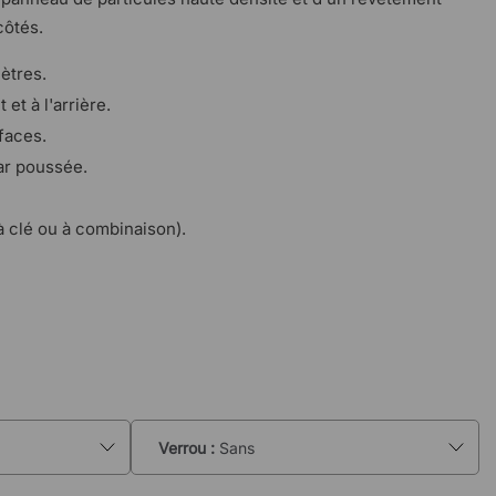
côtés.
ètres.
 et à l'arrière.
 faces.
ar poussée.
à clé ou à combinaison).
Verrou :
Sans