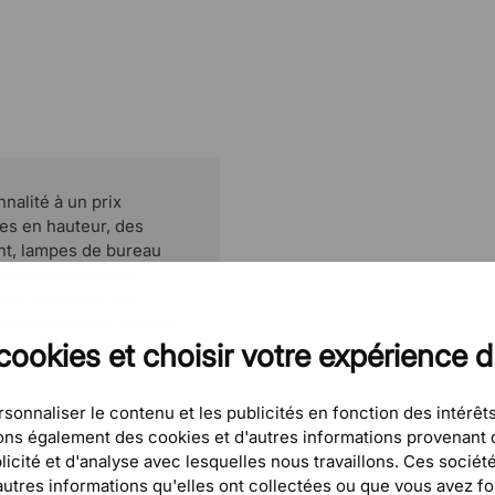
Matériaux
Montage
Garantie
nalité à un prix
les en hauteur, des
t, lampes de bureau
s pour les bureaux
onctionnalité, de
ekt Interiör
est devenu
is aussi une marque
cookies et choisir votre expérience 
sonnaliser le contenu et les publicités en fonction des intérêts
eons également des cookies et d'autres informations provenant d
icité et d'analyse avec lesquelles nous travaillons. Ces sociét
tres informations qu'elles ont collectées ou que vous avez four