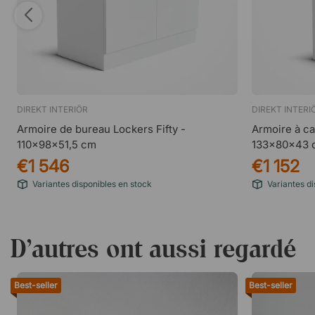
DIREKT INTERIÖR
DIREKT INTERI
Armoire de bureau Lockers Fifty -
Armoire à ca
110x98x51,5 cm
133x80x43 
€1 546
€1 152
Variantes disponibles en stock
Variantes di
D’autres ont aussi regardé
Best-seller
Best-seller