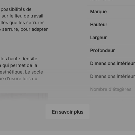
possibilités de
Marque
ur le lieu de travail.
elles que les serrures
Hauteur
e serrure, pour adapter
Largeur
Profondeur
ules haute densité
Dimensions intérieur
e qui permet de la
esthétique. Le socle
Dimensions intérieu
que d'usure lors du
Nombre d'étagères
Hauteur entre étagè
En savoir plus
Étagères ajustables
Verrou