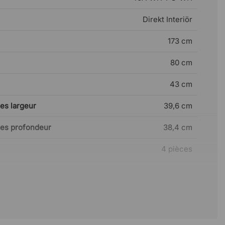
Direkt Interiör
173 cm
80 cm
43 cm
es largeur
39,6 cm
res profondeur
38,4 cm
4 pièces
res
36 cm
Non
Oui (en option)