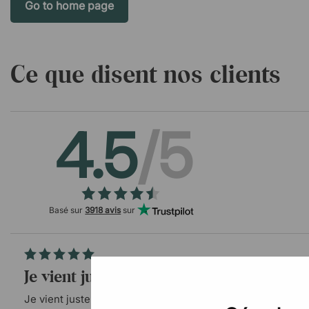
Ce que disent nos clients
4.5
/5
Basé sur
3918 avis
sur
Je vient juste de commander
Je vient juste de commander Je n’est pas pu testé le Bureau