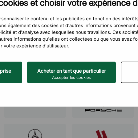
cookies et choisir votre expérience 
Eric Miram-Marthe-Rose
sonnaliser le contenu et les publicités en fonction des intérêts
7 Juin 2026
eons également des cookies et d'autres informations provenant d
icité et d'analyse avec lesquelles nous travaillons. Ces sociét
tres informations qu'elles ont collectées ou que vous avez four
r votre expérience d'utilisateur.
s
prise
Acheter en tant que particulier
Accepter les cookies