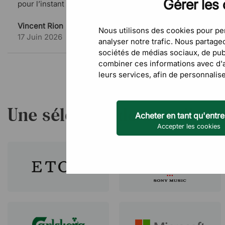
Gérer les 
pour l’instant
Vincent Rion
Nous utilisons des cookies pour per
17 Juin 2026
analyser notre trafic. Nous partag
sociétés de médias sociaux, de publ
combiner ces informations avec d'au
leurs services, afin de personnalise
Une sélection de nos client
Acheter en tant qu'entre
Accepter les cookies