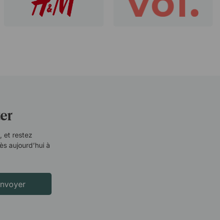
er
, et restez
s aujourd’hui à
nvoyer