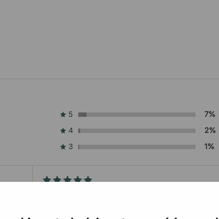
5
7%
4
2%
3
1%
Beaux produits
Beaux produits. Transaction facile