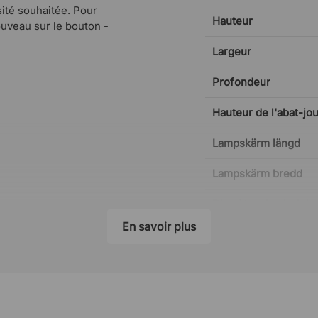
sité souhaitée. Pour
Hauteur
nouveau sur le bouton -
Largeur
Profondeur
Hauteur de l'abat-jou
Lampskärm längd
Lampskärm bredd
Diamètre du pied de
En savoir plus
Source lumineuse
Source lumineuse in
Longueur du cordon