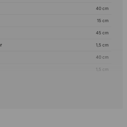
40 cm
15 cm
45 cm
r
1,5 cm
40 cm
1,5 cm
 lampe
15 cm
LED
cluse
Oui
2 m