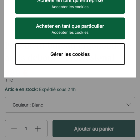
Acheter en tant qu'entreprise
Accepter les cookies
Acheter en tant que particulier
Accepter les cookies
DIREKT INTERIÖR
Piétement bureau ergonomique
Gérer les cookies
assis debout - Professional
289 €
TTC
Article en stock:
Expédié sous 24h
Couleur :
Blanc
Ajouter au panier