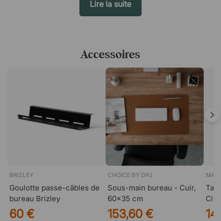
Lire la suite
Accessoires
BRIZLEY
CHOICE BY DPJ
MAT
Goulotte passe-câbles de
Sous-main bureau - Cuir,
Tapi
bureau Brizley
60x35 cm
Circ
60 €
153,60 €
14