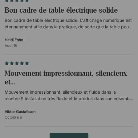
aucune connaissance préalable n'est requise. Si vous
Bon cadre de table électrique solide
avez des questions, nous sommes bien sûr à votre
disposition.
Bon cadre de table électrique solide. L'affichage numérique est
étonnamment utile dans la pratique, de sorte que la table peut
Caractéristiques
facilement être amenée à la hauteur éprouvée précédemment.
Pied
(
)
Heidi Enho
Traduit
Août 16
S'élève et s'abaisse à l'aide d'un clavier situé sous
le plateau de la table.
En métal robuste
Revêtement thermolaqué avec surface durcie.
Mouvement impressionnant, silencieux
Réglable en largeur : 90-120 cm.
et...
Certifié selon la norme NEN-EN 527.
Mouvement impressionnant, silencieux et fluide dans la
Moteurs
montée !! Installation très fluide et le produit dans son ensemble
respire une qualité luxueuse !! Je recommande vivement ce
2 moteurs silencieux.
produit (
Force de levage 80 kg.
)
Viktor Gustafsson
Traduit
Octobre 6
Encapsulés pour une sécurité accrue.