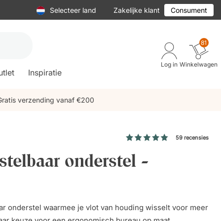
Selecteer land
Zakelijke klant
Consument
81
Log in
Winkelwagen
tlet
Inspiratie
Gratis verzending vanaf €200
59 recensies
stelbaar onderstel -
aar onderstel waarmee je vlot van houding wisselt voor meer
aar keuze voor een ergonomisch bureau op maat.