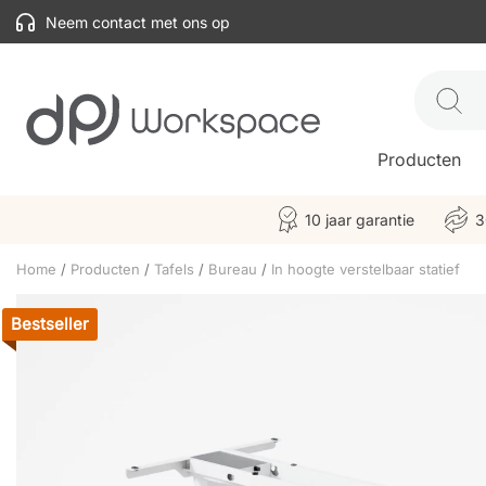
Neem contact met ons op
Producten
10 jaar garantie
3
Home
Producten
Tafels
Bureau
In hoogte verstelbaar statief
Bestseller