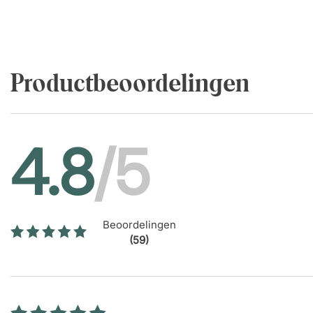
Motoren
2 stille motoren.
Hefvermogen 80 kg.
Productbeoordelingen
Ingepakt voor extra veiligheid.
4.8
/5
Beoordelingen
(59)