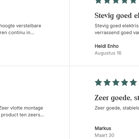
Stevig goed e
n hoogte verstelbare
Stevig goed elektris
ren continu in
verrassend goed va
Functioneel,
hoogte kan worden g
Heidi Enho
Augustus 16
Zeer goede, s
Zeer vlotte montage
Zeer goede, stabiele
it product ten zeerste
Markus
Maart 30