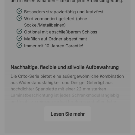
und in vielen Varianten – ideal für jede Arbeitsumgebung.
Besonders strapazierfähig und kratzfest
Wird vormontiert geliefert (ohne
Sockel/Metallbeinen)
Optional mit abschließbarem Schloss
Maßlich auf Ordner abgestimmt
Immer mit 10 Jahren Garantie!
Nachhaltige, flexible und stilvolle Aufbewahrung
Die Crito-Serie bietet eine außergewöhnliche Kombination
aus Widerstandsfähigkeit und Design. Gefertigt aus
hochdichter Spanplatte mit einer 22 mm starken
Laminatbeschichtung ist jedes Schrankmodul langlebig
und leicht zu reinigen – ideal für Büros und öffentliche
Räume.
Lesen Sie mehr
Verstauen Sie Ihre Sachen sicher mit einem
Schlüsselschloss
Die Türen sind je nach Bedarf mit oder ohne