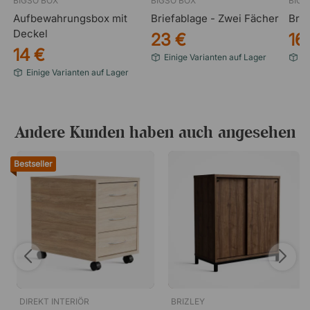
BIGSO BOX
BIGSO BOX
BIGS
Aufbewahrungsbox mit
Briefablage - Zwei Fächer
Brie
Deckel
23 €
16
14 €
Einige Varianten auf Lager
Ar
Einige Varianten auf Lager
Andere Kunden haben auch angesehen
Bestseller
DIREKT INTERIÖR
BRIZLEY