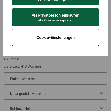
Als Privatperson einkaufen
Alle Cookies akzeptieren
BRIZLEY
Aktenschrank Crito 201 -
Cookie-Einstellungen
87x76x39 cm
503 €
inkl. MwSt.
Lieferzeit: 4-6 Wochen
Farbe:
Walnuss
Untergestell:
Metallbeinen
Schloss:
Nein