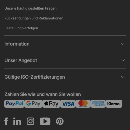
Unsere häufig gestellten Fragen
Rücksendungen und Reklamationen
Bestellung verfolgen
Information
Datenschutz
Unser Angebot
AGB und Widerruf
Büroplanung
Beliebte Seiten
Gültige ISO-Zertifizierungen
Projekte, Angebote & Montage
Impressum
ISO 9001
Akustik und Lärmprobleme
Zahlen Sie wie und wann Sie wollen
News und Artikel
ISO 14001
Montage
ISO 45001