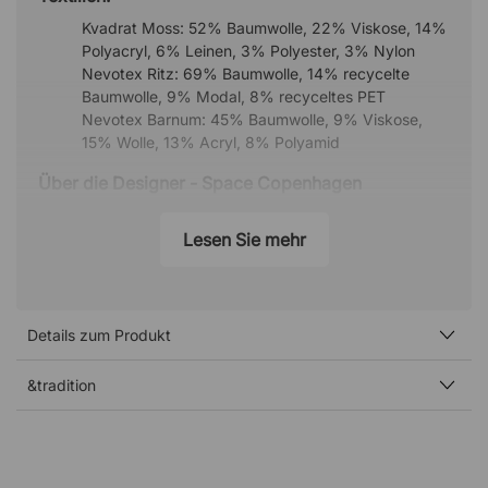
Kvadrat Moss: 52% Baumwolle, 22% Viskose, 14%
Polyacryl, 6% Leinen, 3% Polyester, 3% Nylon
Nevotex Ritz: 69% Baumwolle, 14% recycelte
Baumwolle, 9% Modal, 8% recyceltes PET
Nevotex Barnum: 45% Baumwolle, 9% Viskose,
15% Wolle, 13% Acryl, 8% Polyamid
Über die Designer - Space Copenhagen
Das Designstudio Space Copenhagen wurde 2005 von
Signe Bindslev Henriksen und Peter Bundgaard Rützou
Lesen Sie mehr
gegründet. Das Studio arbeitet disziplinübergreifend, von
der Inneneinrichtung von Privathaushalten, Hotels und
Restaurants weltweit bis hin zu Kunstinstallationen,
Möbeln, Beleuchtung und Designobjekten. Ihre
Details zum Produkt
Designphilosophie zeichnet sich durch das Bestreben
aus, Gegensätze wie klassisch und modern, industriell
&tradition
und organisch, skulptural und minimalistisch
auszugleichen.