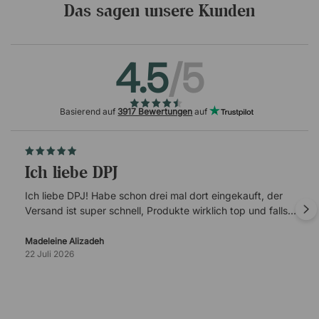
Das sagen unsere Kunden
4.5
/5
Basierend auf
3917 Bewertungen
auf
Ich liebe DPJ
Ich liebe DPJ! Habe schon drei mal dort eingekauft, der
Versand ist super schnell, Produkte wirklich top und falls
es mal Probleme gibt, ist der Kundenservice super
verlässlich.
Madeleine Alizadeh
22 Juli 2026