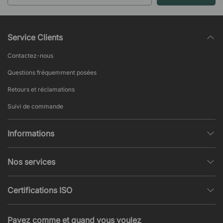
Service Clients
Contactez-nous
Questions fréquemment posées
Retours et réclamations
Suivi de commande
Informations
Politique de confidentialité
Nos services
Conditions générales de vente
Conception et modélisation d’espace
Pages populaires
Certifications ISO
Projets et Devis
Actualités et articles
ISO 9001
Acoustique et nuisances sonores
Payez comme et quand vous voulez