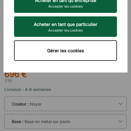
Acheter en tant qu'entreprise
Accepter les cookies
Acheter en tant que particulier
BRIZLEY
Accepter les cookies
Armoire de rangement de
bureau Crito 205 - 87x116x39
Gérer les cookies
cm
696 €
TTC
Livraison : 4-6 semaines
Couleur :
Noyer
Base :
Base en métal sur pieds