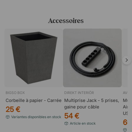
Accessoires
BIGSO BOX
DIREKT INTERIÖR
AVOL
Corbeille à papier - Carrée
Multiprise Jack - 5 prises,
Mult
gaine pour câble
Aima
25 €
USB
54 €
Variantes disponibles en stock
65
Article en stock
Va