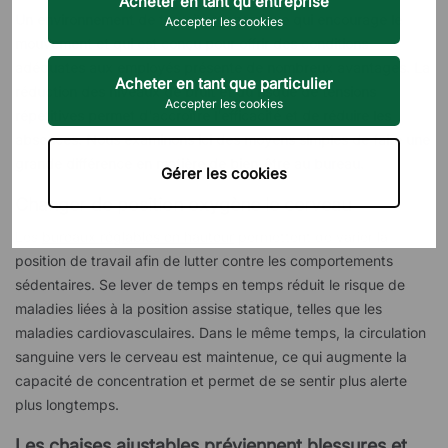
Acheter en tant qu'entreprise
Un environnement de travail ergonomique qui encourage le
Accepter les cookies
mouvement et qui est conçu pour offrir des conditions
adéquates aux employés présente de nombreux avantages. La
Acheter en tant que particulier
réduction des niveaux de bruit et du risque de tensions
Accepter les cookies
répétitives permet d'accroître l'efficacité et de réduire les
absences. Nous examinons ici des moyens simples de faire une
grande différence en matière de bien-être au bureau.
Gérer les cookies
Changer de position oxygène le cerveau
Les
bureaux réglables en hauteur
permettent de varier la
position de travail afin de lutter contre les comportements
sédentaires. Se lever de temps en temps réduit le risque de
maladies liées à la position assise statique, telles que les
maladies cardiovasculaires. Dans le même temps, la circulation
sanguine vers le cerveau est maintenue, ce qui augmente la
capacité de concentration et permet de se sentir plus alerte
plus longtemps.
Les chaises ajustables préviennent blessures et