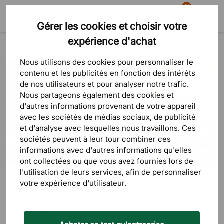
81
Gérer les cookies et choisir votre
Recherche
Panier
Menu
expérience d'achat
Blog
L'ergonomie au bureau
Santé et productivité au travail - les effets de l'aménagement intérieur
Nous utilisons des cookies pour personnaliser le
contenu et les publicités en fonction des intérêts
de nos utilisateurs et pour analyser notre trafic.
Nous partageons également des cookies et
d'autres informations provenant de votre appareil
avec les sociétés de médias sociaux, de publicité
et d'analyse avec lesquelles nous travaillons. Ces
sociétés peuvent à leur tour combiner ces
informations avec d'autres informations qu'elles
ont collectées ou que vous avez fournies lors de
l'utilisation de leurs services, afin de personnaliser
Santé et productivité au travail -
votre expérience d'utilisateur.
les effets de l'aménagement
intérieur