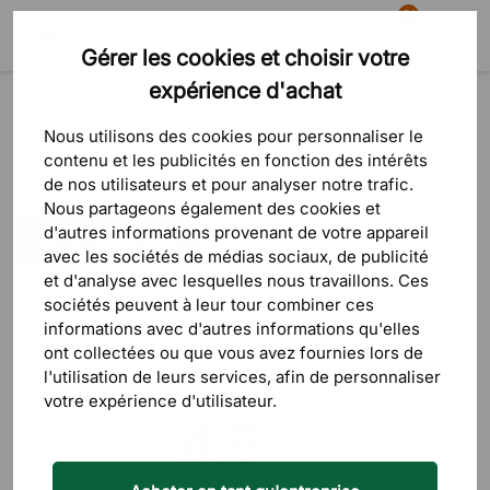
81
Gérer les cookies et choisir votre
Recherche
Panier
Menu
expérience d'achat
Marques
Lee Broom
Lee Broom
Nous utilisons des cookies pour personnaliser le
contenu et les publicités en fonction des intérêts
Désolé pour la gêne occasionnée.
de nos utilisateurs et pour analyser notre trafic.
Nous partageons également des cookies et
d'autres informations provenant de votre appareil
avec les sociétés de médias sociaux, de publicité
et d'analyse avec lesquelles nous travaillons. Ces
sociétés peuvent à leur tour combiner ces
informations avec d'autres informations qu'elles
Ce que disent nos clients
ont collectées ou que vous avez fournies lors de
l'utilisation de leurs services, afin de personnaliser
votre expérience d'utilisateur.
4.5
/5