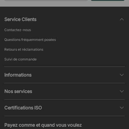
Service Clients
Contactez-nous
Questions fréquemment posées
Retours et réclamations
Suivi de commande
Informations
Politique de confidentialité
Nos services
Conditions générales de vente
Conception et modélisation d’espace
Pages populaires
Certifications ISO
Projets et Devis
Actualités et articles
ISO 9001
Acoustique et nuisances sonores
Payez comme et quand vous voulez
ISO 14001