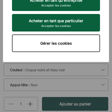
Acheter en tant qu'entreprise
Accepter les cookies
Acheter en tant que particulier
DIREKT INTERIÖR
Accepter les cookies
Chaise de bureau Ergo 318
272 €
Gérer les cookies
TTC
Article en stock:
Expédié sous 24h
Couleur :
Coque noire et tissu noir
Appui-tête :
Non
Ajouter au panier