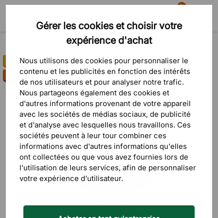
81
Gérer les cookies et choisir votre
Recherche
Panier
Menu
expérience d'achat
Produits
Siège
Chaises de bureau
Chaises de bureau ergonomiques
Nous utilisons des cookies pour personnaliser le
Vainqueur du test
contenu et les publicités en fonction des intérêts
39 commentaires
Best-seller
de nos utilisateurs et pour analyser notre trafic.
Nous partageons également des cookies et
d'autres informations provenant de votre appareil
avec les sociétés de médias sociaux, de publicité
et d'analyse avec lesquelles nous travaillons. Ces
sociétés peuvent à leur tour combiner ces
informations avec d'autres informations qu'elles
ont collectées ou que vous avez fournies lors de
l'utilisation de leurs services, afin de personnaliser
votre expérience d'utilisateur.