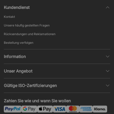
Kundendienst
Kontakt
Unsere häufig gestellten Fragen
Rücksendungen und Reklamationen
Bestellung verfolgen
Information
Datenschutz
Unser Angebot
AGB und Widerruf
Büroplanung
Beliebte Seiten
Gültige ISO-Zertifizierungen
Projekte, Angebote & Montage
Impressum
ISO 9001
Akustik und Lärmprobleme
Zahlen Sie wie und wann Sie wollen
News und Artikel
ISO 14001
Montage
ISO 45001