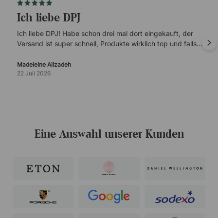
Ich liebe DPJ
Ich liebe DPJ! Habe schon drei mal dort eingekauft, der
Versand ist super schnell, Produkte wirklich top und falls
es mal Probleme gibt, ist der Kundenservice super
verlässlich.
Madeleine Alizadeh
22 Juli 2026
Eine Auswahl unserer Kunden