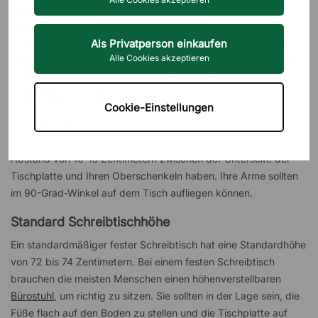
einfach. Alles hängt davon ab, ob Sie bei der Arbeit lieber
sitzen oder stehen. Der Vorteil eines höhenverstellbaren
Als Privatperson einkaufen
Schreibtisches ist, dass Sie den Tisch unabhängig von Ihrer
Alle Cookies akzeptieren
Arbeitsposition immer auf die optimale Arbeitshöhe einstellen
können. Hier zeigen wir Ihnen, wie Sie die Höhe Ihres
Schreibtisches richtig einstellen.
Cookie-Einstellungen
Die richtige Schreibtischhöhe lässt sich am einfachsten durch
Ausprobieren herausfinden. Im Sitzen sollten Sie immer einen
Abstand von 10-15 Zentimetern zwischen der Unterseite der
Tischplatte und Ihren Oberschenkeln haben. Ihre Arme sollten
im 90-Grad-Winkel auf dem Tisch aufliegen können.
Standard Schreibtischhöhe
Ein standardmäßiger fester Schreibtisch hat eine Standardhöhe
von 72 bis 74 Zentimetern. Bei einem festen Schreibtisch
brauchen die meisten Menschen einen höhenverstellbaren
Bürostuhl
, um richtig zu sitzen. Sie sollten in der Lage sein, die
Füße flach auf den Boden zu stellen und die Tischplatte auf