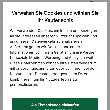
81
Verwalten Sie Cookies und wählen Sie
Suche
Warenkorb
Menü
Ihr Kauferlebnis
Blog
Schreibtische
Schreibtischhöhe - so stellen Sie Ihren Schreibtisch ein
Wir verwenden Cookies, um Inhalte und Anzeigen
an die Interessen unserer Nutzer anzupassen und
um unseren Datenverkehr zu analysieren.
Außerdem geben wir Cookies und andere
Informationen von Ihrem Gerät an unsere Partner
für soziale Medien, Werbung und Analysen weiter.
Diese Unternehmen können Ihre Daten wiederum
mit anderen gesammelten oder von Ihnen bei der
Nutzung ihrer Dienste bereitgestellten Daten
kombinieren, um Ihr Nutzererlebnis zu
personalisieren.
Schreibtischhöhe - so stellen Sie
Ihren Schreibtisch ein
Als Firmenkunde einkaufen
Die richtige Höhe für Ihren Schreibtisch zu finden, ist nicht
Alle Cookies akzeptieren