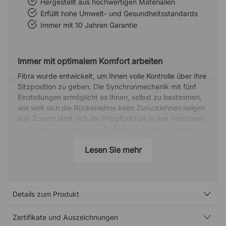
Hergestellt aus hochwertigen Materialien
Erfüllt hohe Umwelt- und Gesundheitsstandards
Immer mit 10 Jahren Garantie
Immer mit optimalem Komfort arbeiten
Fibra wurde entwickelt, um Ihnen volle Kontrolle über Ihre
Sitzposition zu geben. Die Synchronmechanik mit fünf
Einstellungen ermöglicht es Ihnen, selbst zu bestimmen,
wie weit sich die Rückenlehne beim Zurücklehnen neigen
soll. Zudem lässt sich die Wippfunktion in drei Positionen
arretieren – eine davon vollständig aufrecht. Zusammen
mit der verstellbaren Sitzfläche, der Lendenwirbelstütze
Lesen Sie mehr
und den Armlehnen sitzen Sie den ganzen Tag über
komfortabel.
Armlehnen anpassen für Entlastung von Armen
und Schultern
Details zum Produkt
Passen Sie die Armlehnen einfach nach oben und unten
an, um die ideale Position zu finden, die zu Ihnen und
Zertifikate und Auszeichnungen