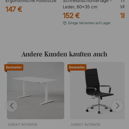
Ergonomische Fußstütze
Schreibtischunterlage -
Tisc
Leder, 60x35 cm
VP9 
147 €
152 €
18
Einige Varianten auf Lager
Andere Kunden kauften auch
Bestseller
Bestseller
DIREKT INTERIÖR
DIREKT INTERIÖR