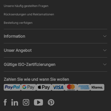
Unsere häufig gestellten Fragen
Rücksendungen und Reklamationen
Bestellung verfolgen
Information
Datenschutz
Unser Angebot
AGB und Widerruf
Büroplanung
Beliebte Seiten
Gültige ISO-Zertifizierungen
Projekte, Angebote & Montage
Impressum
ISO 9001
Akustik und Lärmprobleme
Zahlen Sie wie und wann Sie wollen
News und Artikel
ISO 14001
Montage
ISO 45001