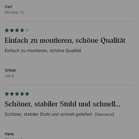
Schwarze Gasfeder
Carl
Fünfarmiges Fußkreuz
Oktober 13
Sonstiges
Ausgezeichnet mit dem iF Design Award
GreenGuard Gold-zertifiziert
Einfach zu montieren, schöne Qualität
Einfach zu montieren, schöne Qualität
Ortner
Juli 9
Schöner, stabiler Stuhl und schnell...
Schöner, stabiler Stuhl und schnell geliefert. (
)
Übersetzt
Hans