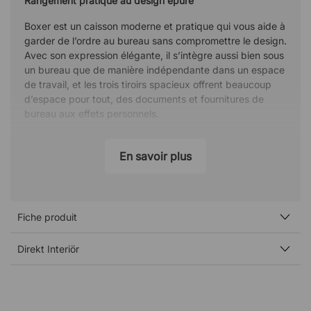
Rangement pratique au design épuré
Boxer est un caisson moderne et pratique qui vous aide à
garder de l’ordre au bureau sans compromettre le design.
Avec son expression élégante, il s’intègre aussi bien sous
un bureau que de manière indépendante dans un espace
de travail, et les trois tiroirs spacieux offrent beaucoup
d’espace pour tout, des documents et fournitures de
bureau aux effets personnels.
Rangement sécurisé avec verrouillage centralisé
En savoir plus
Le caisson est équipé de trois tiroirs verrouillables et d’un
verrouillage centralisé, ce qui permet de ranger des
documents importants et des objets de valeur en toute
sécurité. Une solution intelligente pour les
Fiche produit
environnements de travail où plusieurs personnes
partagent des espaces ou lorsque vous souhaitez quitter
Direkt Interiör
votre bureau sans vous soucier du contenu.
Facile à déplacer grâce à des roulettes stables
Boxer repose sur des roulettes noires qui le rendent facile