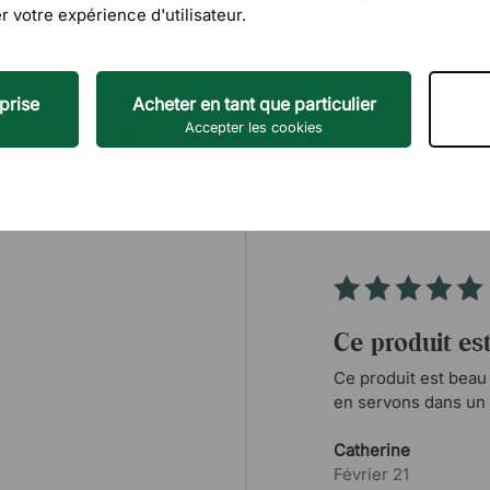
r votre expérience d'utilisateur.
5
100%
prise
Acheter en tant que particulier
Accepter les cookies
4
0%
3
0%
Ce produit es
Ce produit est beau 
en servons dans un 
qu'une simple multip
Catherine
Février 21