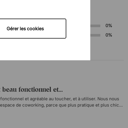
2
0%
Gérer les cookies
1
0%
t beau fonctionnel et...
fonctionnel et agréable au toucher, et à utiliser. Nous nous
espace de coworking, parce que plus pratique et plus chic
rise ! Nous apprécions qu'il s'aimante sur les tables de...