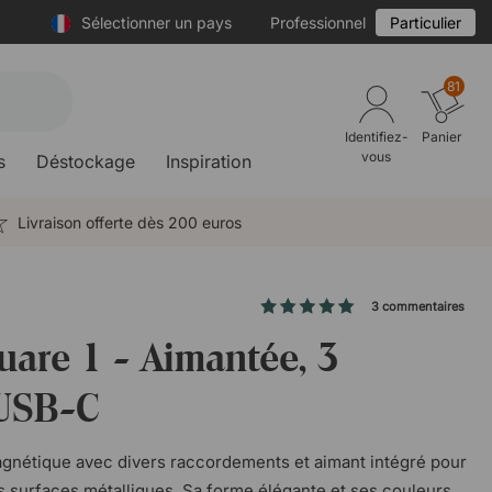
Sélectionner un pays
Professionnel
Particulier
81
Identifiez-
Panier
vous
s
Déstockage
Inspiration
Livraison offerte dès 200 euros
3 commentaires
uare 1 - Aimantée, 3
 USB-C
gnétique avec divers raccordements et aimant intégré pour
s surfaces métalliques. Sa forme élégante et ses couleurs