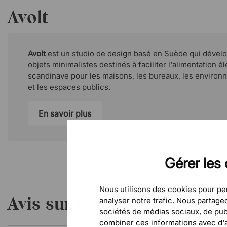
Avolt
Avolt
est un studio de design basé en Suède qui dévelo
objets minimalistes destinés à faciliter l'alimentation é
scandinave pour les maisons, les bureaux, les envir
et les espaces publics.
En savoir plus
Gérer les 
Nous utilisons des cookies pour per
Avis sur le produit
analyser notre trafic. Nous partag
sociétés de médias sociaux, de publ
combiner ces informations avec d'au