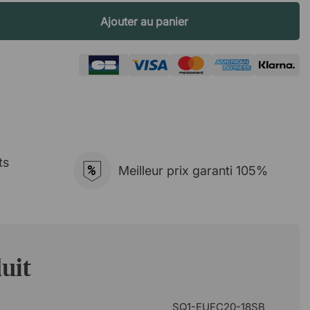
Ajouter au panier
ts
%
Meilleur prix garanti 105%
uit
SQ1-EUFC20-18SB