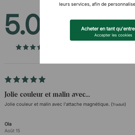
leurs services, afin de personnalise
5.0
/5
Acheter en tant qu'entre
Accepter les cookies
Avis
(3)
Jolie couleur et malin avec...
Jolie couleur et malin avec l'attache magnétique. (
)
Traduit
Ola
Août 15