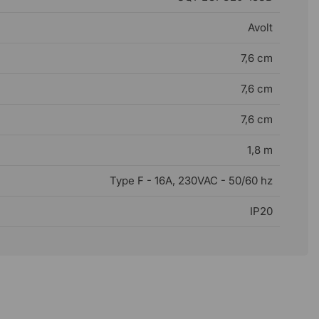
Avolt
7,6 cm
7,6 cm
7,6 cm
1,8 m
Type F - 16A, 230VAC - 50/60 hz
IP20