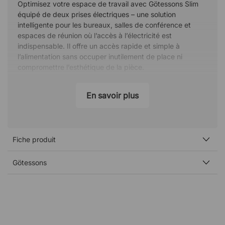
Optimisez votre espace de travail avec Götessons Slim
équipé de deux prises électriques – une solution
intelligente pour les bureaux, salles de conférence et
espaces de réunion où l’accès à l’électricité est
indispensable. Il offre un accès rapide et simple à
l’alimentation sans occuper inutilement de place ni
compromettre l’esthétique de la pièce.
Son design fin et discret lui permet de s’intégrer
En savoir plus
harmonieusement aux bureaux et surfaces de travail tout
en contribuant à un environnement plus fonctionnel et
organisé.
Installation flexible et conviviale
Fiche produit
Grâce à un câble généreux de 3 mètres, vous bénéficiez
d’une grande liberté de placement et d’installation.
Götessons
Götessons Slim constitue ainsi une solution flexible qui
s’adapte facilement aux contraintes de l’espace et aux
besoins du poste de travail.
• Deux prises électriques intégrées
• Alimentation électrique pratique et facilement