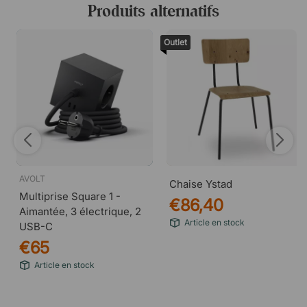
accessible
Produits alternatifs
• Câble de 3 mètres pour une installation flexible
• Design compact et discret
Outlet
AVOLT
Chaise Ystad
Multiprise Square 1 -
€86,40
Aimantée, 3 électrique, 2
Article en stock
USB-C
€65
Article en stock