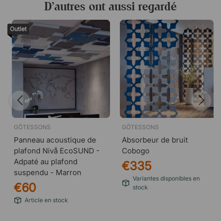
D’autres ont aussi regardé
Outlet
GÖTESSONS
GÖTESSONS
Panneau acoustique de
Absorbeur de bruit
plafond Nivå EcoSUND -
Cobogo
Adpaté au plafond
€335
suspendu - Marron
Variantes disponibles en
€60
stock
Article en stock