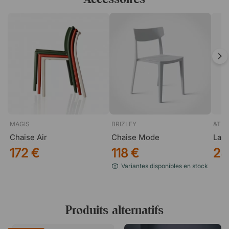
MAGIS
BRIZLEY
&TRA
Chaise Air
Chaise Mode
Lam
172 €
118 €
28
Variantes disponibles en stock
Produits alternatifs