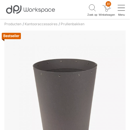
81
Zoek op
Winkelwagen
Menu
Producten
Kantooraccessoires
Prullenbakken
Bestseller