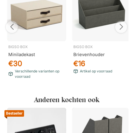
BIGSO BOX
BIGSO BOX
Miniladekast
Brievenhouder
€30
€16
Verschillende varianten op
Artikel op voorraad
voorraad
Anderen kochten ook
Bestseller