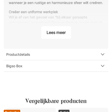
wanneer je een rustige en harmonieuze sfeer wilt creëren.
Creëer een uniforme werkplek
Wil je af van het gevoel van “bij elkaar geraapte
oplossingen” op kantoor? Deze prullenbak maakt deel uit
van de Bigso Box-serie en is eenvoudig te combineren
Lees meer
met andere producten in dezelfde stijl. Zo creëer je een
samenhangend geheel – van bureau-opbergers tot
grotere oplossingen in de ruimte.
Praktisch in het dagelijks gebruik
Productdetails
De ronde vorm maakt het eenvoudig om de prullenbak te
plaatsen, zelfs in kleinere ruimtes zoals onder een bureau
Bigso Box
of naast een stoel. Tegelijkertijd is hij ruim genoeg voor
dagelijkse papieren, notities en verpakkingen.
Vergelijkbare producten