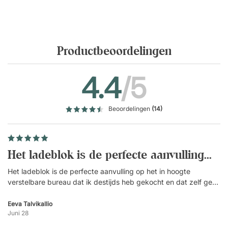
Productbeoordelingen
4.4
/5
Beoordelingen
(14)
Het ladeblok is de perfecte aanvulling...
Het ladeblok is de perfecte aanvulling op het in hoogte
verstelbare bureau dat ik destijds heb gekocht en dat zelf geen
lades of kasten bevat. Dankzij de centrale vergrendeling kan ik
mijn documenten veilig bewaren in mijn thuiskantoor. (
)
Eeva Talvikallio
Vertaald
Juni 28