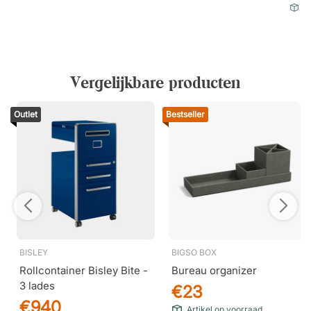
Ar
Vergelijkbare producten
Outlet
Bestseller
BISLEY
BIGSO BOX
Rollcontainer Bisley Bite -
Bureau organizer
3 lades
€23
€940
Artikel op voorraad