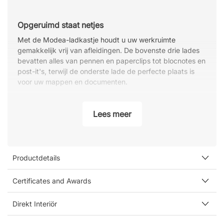
Opgeruimd staat netjes
Met de Modea-ladkastje houdt u uw werkruimte
gemakkelijk vrij van afleidingen. De bovenste drie lades
bevatten alles van pennen en paperclips tot blocnotes en
post-it's, terwijl de onderste lade de perfecte plaats is
voor uw mappen en documenten.
Voel je veilig met het centrale slot
Lees meer
Dankzij het handige centrale slot kunt u uw spullen
opnieuw vergrendelen als u een dagje naar huis gaat of
uw werkplek even verlaat. Zo weet u altijd zeker dat
gevoelige materialen en persoonlijke bezittingen veilig
zijn voor nieuwsgierige blikken.
Productdetails
Specificatie
Certificates and Awards
Voorzien van een centraal slot.
Wordt volledig gemonteerd geleverd.
Direkt Interiör
Laden met een diepte van 48,5 cm.