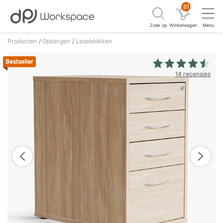
81
Zoek op
Winkelwagen
Menu
Producten
Opbergen
Ladeblokken
Bestseller
14 recensies