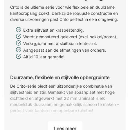
Crito is de ultieme serie voor wie flexibele en duurzame
kantooropslag zoekt. Dankzij de robuuste constructie en
diverse uitvoeringen past Crito perfect in elke omgeving.
Extra slijtvast en krasbestendig.
Wordt gemonteerd geleverd (excl. sokkel/poten).
Verkrijgbaar met afsluitbaar sleutelslot.
Aangepast aan de afmetingen van ordners.
Altijd 10 jaar garantie!
Duurzame, flexibele en stijlvolle opbergruimte
De Crito-serie biedt een uitzonderlijke combinatie van
slijtvastheid en stijl. Gemaakt van spaanplaat met hoge
dichtheid en afgewerkt met 22 mm laminaat is elk
meubelstuk duurzaam en gemakkelijk schoon te maken –
perfect voor kantoren en openbare ruimtes!
Berg je spullen veilig op met een sleutelslot
Lees meer
De deuren zijn verkrijgbaar met of zonder sleutelslot,