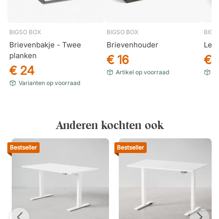
BIGSO BOX
BIGSO BOX
BIGS
Brievenbakje - Twee
Brievenhouder
Lec
planken
€ 16
€ 
€ 24
Artikel op voorraad
Va
Varianten op voorraad
Anderen kochten ook
Bestseller
Bestseller