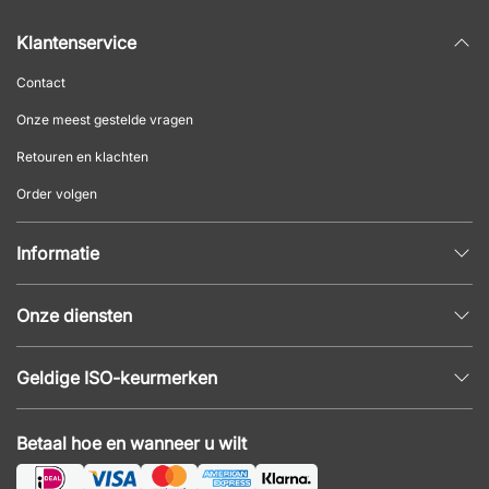
Klantenservice
Contact
Onze meest gestelde vragen
Retouren en klachten
Order volgen
Informatie
Privacybeleid
Onze diensten
Algemene voorwaarden
Inrichtingshulp
Populaire pagina's
Geldige ISO-keurmerken
Kantoormeubilair offerte
Nieuws en artikelen
ISO 9001
Akoestiek en geluidsproblemen
Betaal hoe en wanneer u wilt
ISO 14001
Montage