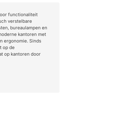
or functionaliteit
isch verstelbare
sten, bureaulampen en
 moderne kantoren met
 en ergonomie. Sinds
t op de
t op kantoren door