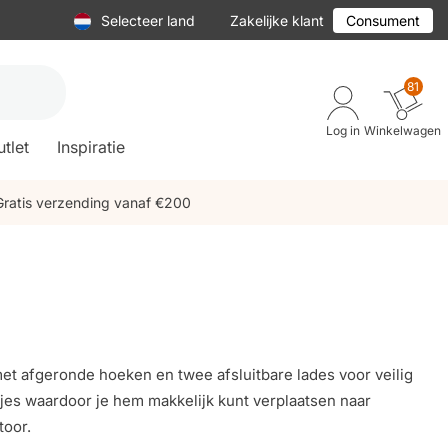
Selecteer land
Zakelijke klant
Consument
81
Log in
Winkelwagen
tlet
Inspiratie
Gratis verzending vanaf €200
met afgeronde hoeken en twee afsluitbare lades voor veilig
tjes waardoor je hem makkelijk kunt verplaatsen naar
toor.