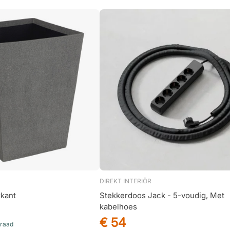
DIREKT INTERIÖR
rkant
Stekkerdoos Jack - 5-voudig, Met
kabelhoes
€ 54
rraad