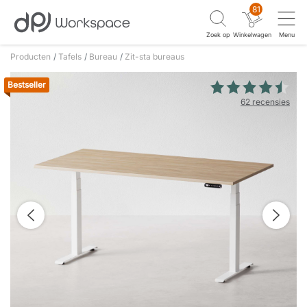
81
Zoek op
Winkelwagen
Menu
Producten
Tafels
Bureau
Zit-sta bureaus
Bestseller
62 recensies