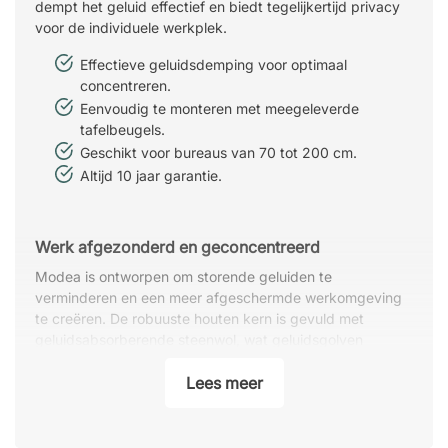
dempt het geluid effectief en biedt tegelijkertijd privacy
voor de individuele werkplek.
Effectieve geluidsdemping voor optimaal
concentreren.
Eenvoudig te monteren met meegeleverde
tafelbeugels.
Geschikt voor bureaus van 70 tot 200 cm.
Altijd 10 jaar garantie.
Werk afgezonderd en geconcentreerd
Modea is ontworpen om storende geluiden te
verminderen en een meer afgeschermde werkomgeving
te creëren. De robuuste houten kern is gevuld met
geluidsabsorberende steenwol, wat geluidsgolven
effectief dempt en zo een aangenamere sfeer schept.
Perfect voor open kantoorruimtes of werkplekken waar
Lees meer
extra focus gewenst is.
Eenvoudige montage met meegeleverde