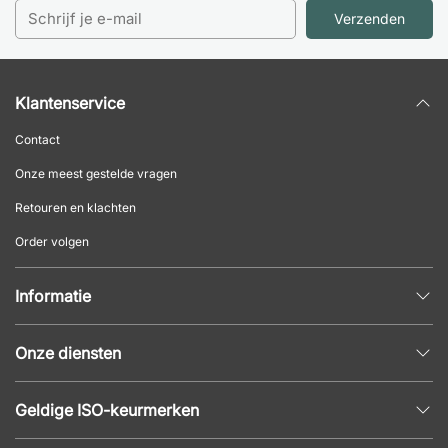
Verzenden
Klantenservice
Contact
Onze meest gestelde vragen
Retouren en klachten
Order volgen
Informatie
Privacybeleid
Onze diensten
Algemene voorwaarden
Inrichtingshulp
Populaire pagina's
Geldige ISO-keurmerken
Kantoormeubilair offerte
Nieuws en artikelen
ISO 9001