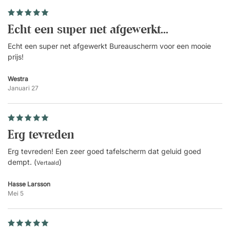
EN 1023 en EN 354.
EPD (Milieuproductverklaring).
Möbelfakta.
Echt een super net afgewerkt...
Afmetingen tafelbeslag
Echt een super net afgewerkt Bureauscherm voor een mooie
prijs!
Westra
Januari 27
Erg tevreden
Erg tevreden! Een zeer goed tafelscherm dat geluid goed
dempt. (
)
Vertaald
Hasse Larsson
Mei 5