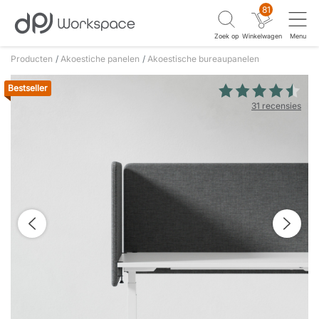
81
Zoek op
Winkelwagen
Menu
Producten
Akoestiche panelen
Akoestische bureaupanelen
Bestseller
31 recensies